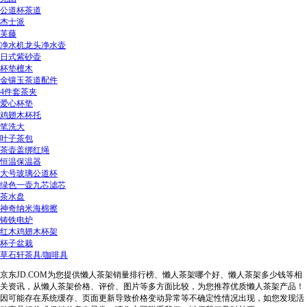
公道杯茶道
杰士派
芙藤
净水机龙头净水壶
日式紫砂壶
杯垫檀木
金镶玉茶道配件
4件套茶夹
爱心杯垫
鸡翅木杯托
笔洗大
叶子茶包
茶壶盖绑红绳
恒温保温器
大号玻璃公道杯
绿色一壶九芯滤芯
茶水盘
神奇纳米海棉擦
铸铁电炉
红木鸡翅木杯架
杯子盆栽
草石轩茶具/咖啡具
京东JD.COM为您提供懒人茶架销量排行榜、懒人茶架哪个好、懒人茶架多少钱等相
关资讯，从懒人茶架价格、评价、图片等多方面比较，为您推荐优质懒人茶架产品！
因可能存在系统缓存、页面更新导致价格变动异常等不确定性情况出现，如您发现活