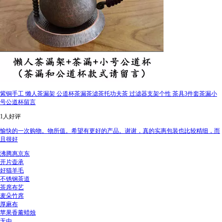
紫铜手工 懒人茶漏架 公道杯茶漏茶滤茶托功夫茶 过滤器支架个性 茶具3件套茶漏小
号公道杯留言
1人好评
愉快的一次购物。物所值。希望有更好的产品。谢谢，真的实惠包装也比较精细，而
且很好
沸腾惠京东
开片壶承
好猫羊毛
不锈钢茶道
茶席布艺
麦朵竹席
厚麻布
苹果香薰蜡烛
无由