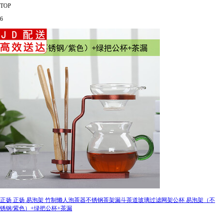
TOP
6
正扬 正扬 易泡架 竹制懒人泡茶器不锈钢茶架漏斗茶道玻璃过滤网架公杯 易泡架（不
锈钢/紫色）+绿把公杯+茶漏