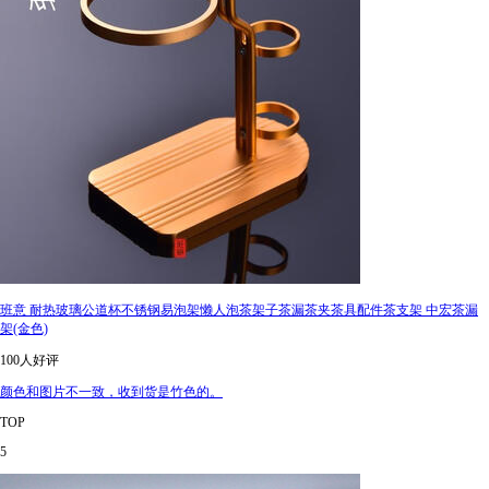
班意 耐热玻璃公道杯不锈钢易泡架懒人泡茶架子茶漏茶夹茶具配件茶支架 中宏茶漏
架(金色)
100人好评
颜色和图片不一致，收到货是竹色的。
TOP
5