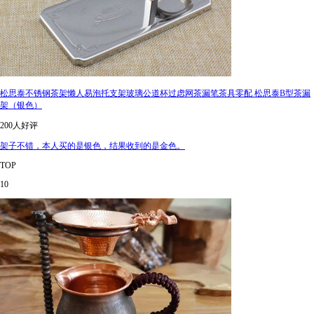
松思泰不锈钢茶架懒人易泡托支架玻璃公道杯过虑网茶漏笔茶具零配 松思泰B型茶漏
架（银色）
200人好评
架子不错，本人买的是银色，结果收到的是金色。
TOP
10