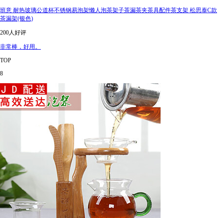
班意 耐热玻璃公道杯不锈钢易泡架懒人泡茶架子茶漏茶夹茶具配件茶支架 松思泰C款
茶漏架(银色)
200人好评
非常棒，好用。
TOP
8