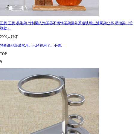
正扬 正扬 易泡架 竹制懒人泡茶器不锈钢茶架漏斗茶道玻璃过滤网架公杯 易泡架（竹
制款）
2000人好评
特价商品经济实惠。已经在用了。不错。
TOP
9