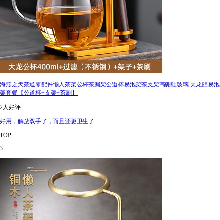
海燕之天茶道零配件懒人茶架公杯茶漏架公道杯易泡架茶支架高硼硅玻璃 大龙胆易泡
架套餐【公道杯+支架+茶刷】
2人好评
好用，解放双手了，而且还更卫生了
TOP
3