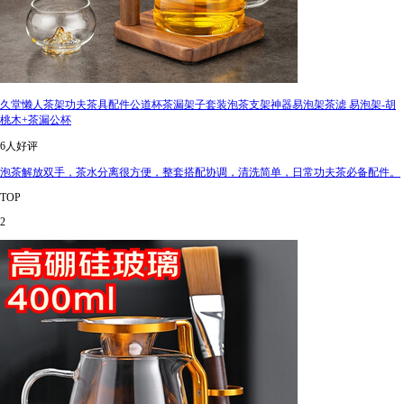
久堂懒人茶架功夫茶具配件公道杯茶漏架子套装泡茶支架神器易泡架茶滤 易泡架-胡
桃木+茶漏公杯
6人好评
泡茶解放双手，茶水分离很方便，整套搭配协调，清洗简单，日常功夫茶必备配件。
TOP
2