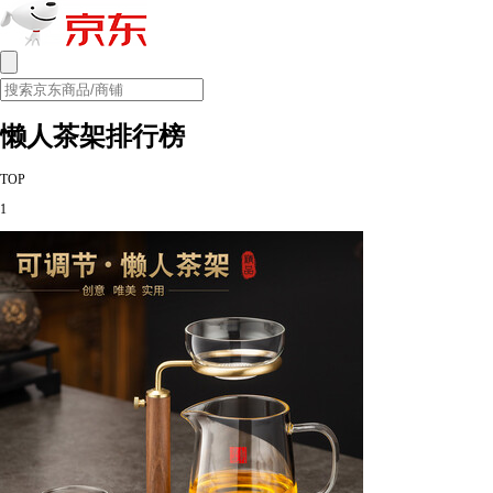
懒人茶架排行榜
TOP
1