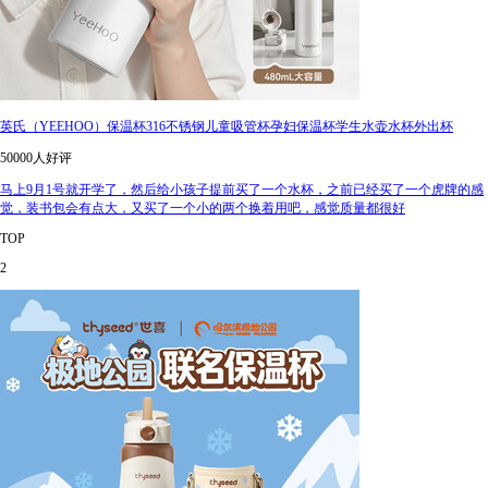
英氏（YEEHOO）保温杯316不锈钢儿童吸管杯孕妇保温杯学生水壶水杯外出杯
50000人好评
马上9月1号就开学了，然后给小孩子提前买了一个水杯，之前已经买了一个虎牌的感
觉，装书包会有点大，又买了一个小的两个换着用吧，感觉质量都很好
TOP
2