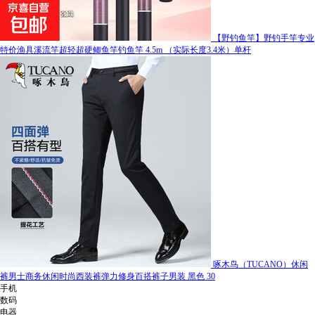
【野钓鱼竿】野钓手竿专业
特价渔具溪流竿超轻超硬鲫鱼竿钓鱼竿 4.5m （实际长度3.4米）单杆
啄木鸟（TUCANO）休闲
裤男士商务休闲时尚西装裤弹力修身百搭裤子男装 黑色 30
手机
数码
电器