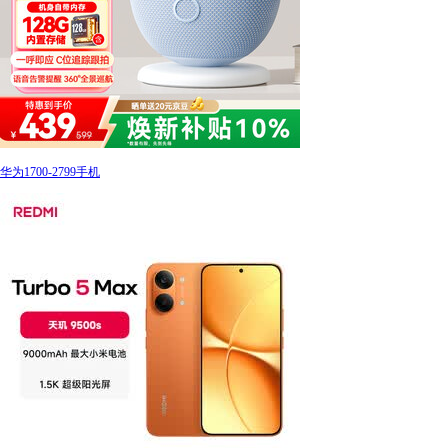
华为1700-2799手机