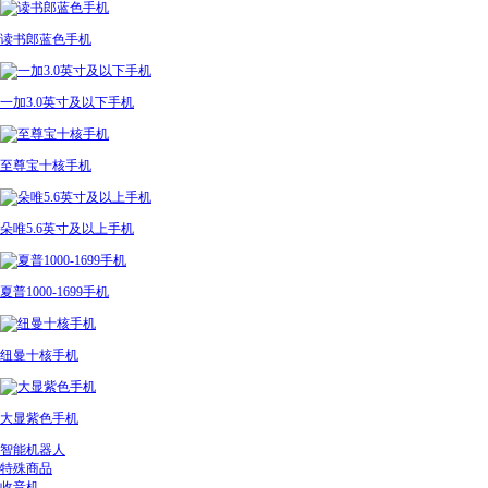
读书郎蓝色手机
一加3.0英寸及以下手机
至尊宝十核手机
朵唯5.6英寸及以上手机
夏普1000-1699手机
纽曼十核手机
大显紫色手机
智能机器人
特殊商品
收音机