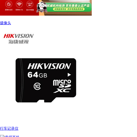
摄像头
行车记录仪