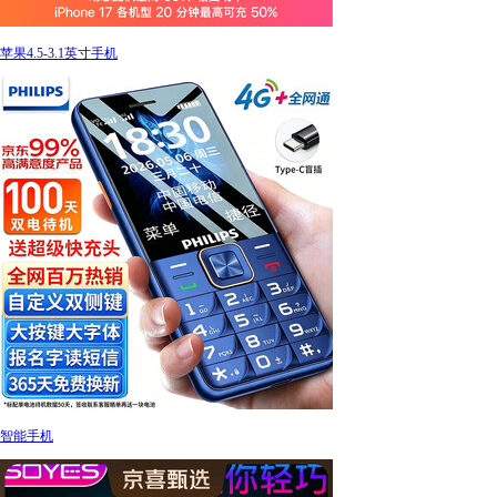
苹果4.5-3.1英寸手机
智能手机