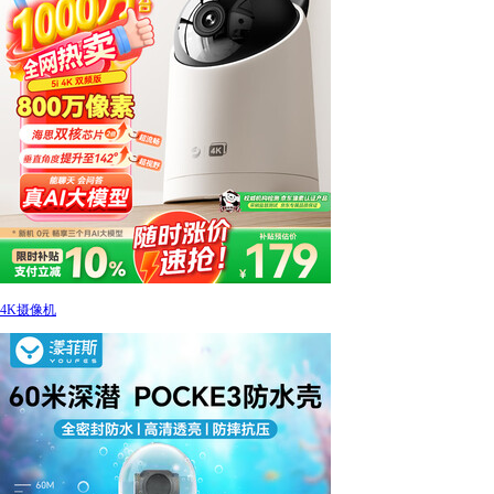
4K摄像机