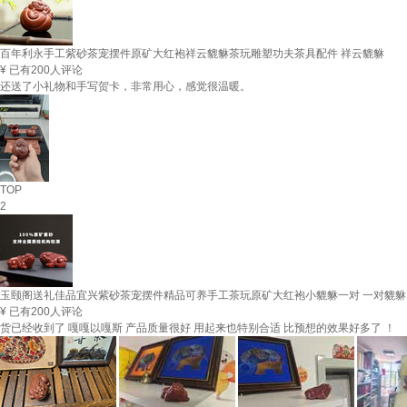
百年利永手工紫砂茶宠摆件原矿大红袍祥云貔貅茶玩雕塑功夫茶具配件 祥云貔貅
¥
已有200人评论
还送了小礼物和手写贺卡，非常用心，感觉很温暖。
TOP
2
玉颐阁送礼佳品宜兴紫砂茶宠摆件精品可养手工茶玩原矿大红袍小貔貅一对 一对貔貅
¥
已有200人评论
货已经收到了 嘎嘎以嘎斯 产品质量很好 用起来也特别合适 比预想的效果好多了 ！