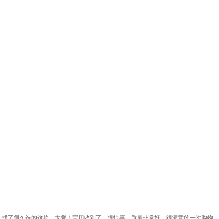
，找了很久选的这款，大爱！宝贝收到了，很惊喜，质量非常好，很满意的一次购物。