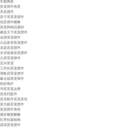
车载陶瓷
茶宠摆件寿星
东道摆件
弄子里茶宠摆件
创意摆件貔貅
茶宠狗精品紫砂
藏壶天下茶宠摆件
金团茶宠摆件
云品家居茶宠摆件
龙器茶宠摆件
木语瓷缘茶宠摆件
之府茶宠摆件
宜兴茶宠
工尚坊茶宠摆件
潮集府茶宠摆件
象运福茶宠摆件
彩砂香炉
哥窑茶宠达摩
茶宠托配件
茶具配件茶宠变色
茶为媒茶宠摆件
茶宠摆件青蛙
紫砂雕塑貔貅
红枣桂圆核桃
诺得茶宠摆件