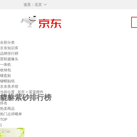
◇
送至：
北京
全部分类
京东知识库
品牌排行榜
普联摄像头
一体机
收纳包
键盘贴
键帽贴纸
京东美术馆
当前位置 :
首页
>
茶宠摆件
貔貅紫砂排行榜
排名
热卖商品
热门点评晒单
TOP
1