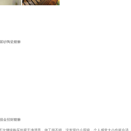
】紫砂陶瓷貔貅
】描金招财貔貅
下次继续购买外观干净漂亮，做工很不错，没发现什么瑕疵，个人感觉大小也挺合适