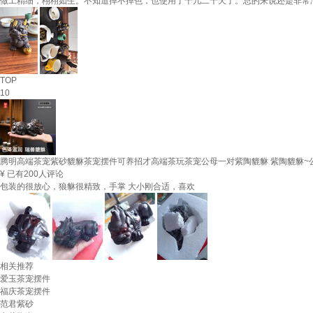
做工精细，栩栩如生。不知道掉不掉色，也使用了十几二十天了。总的来说还是非常
TOP
10
腾明高端茶宠紫砂貔貅茶宠摆件可养招才高端茶玩茶宠公母一对紫陶貔貅 紫陶貔貅~
¥
已有200人评论
包装的很放心，狼貅很精致，手掌 大小刚合适，喜欢
相关推荐
爱玉茶宠摆件
福庆茶宠摆件
范君紫砂