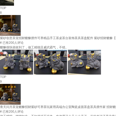
TOP
8
紫砂创意茶宠招财貔貅摆件可养精品手工茶桌茶台装饰茶具茶盘配件 紫砂招财貔貅【
¥
已有200人评论
貔貅很快就收到了，做工精细且威武霸气，不错。
TOP
9
青天问月茶宠貔貅招财紫砂可养茶玩家用高端办公室陶瓷桌面茶盘茶具摆件家 招财
¥
已有200人评论