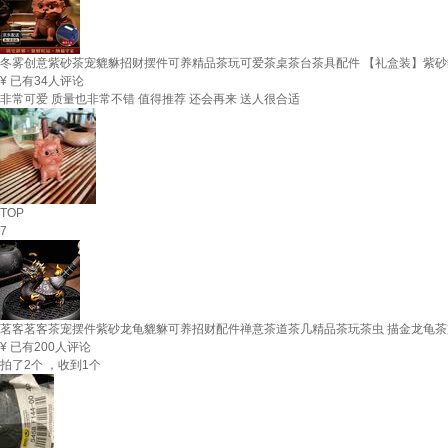
冬雾创意紫砂茶宠貔貅招财摆件可养精品茶玩可爱茶桌茶台茶具配件 【礼盒装】紫砂
¥
已有34人评论
非常可爱 质量也非常不错 值得推荐 还会再来 送人很合适
TOP
7
茗客茗客茶宠摆件紫砂龙龟貔貅可养招财配件禅意茶道茶几精品茶玩茶虫 描金龙龟茶
¥
已有200人评论
拍了2个 ，收到1个