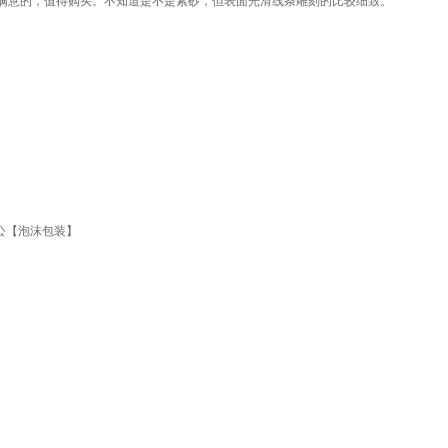
满意的，值得购买。不知道是不是紫砂，但表面光滑线条雕刻的比较细致。
公【泡沫包装】