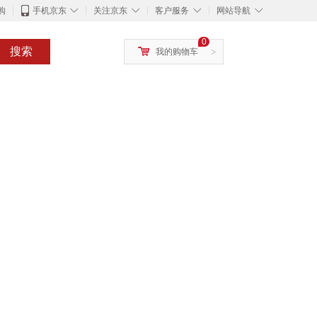
◇
◇
◇
◇
购
手机京东
关注京东
客户服务
网站导航
0
搜索
我的购物车
>