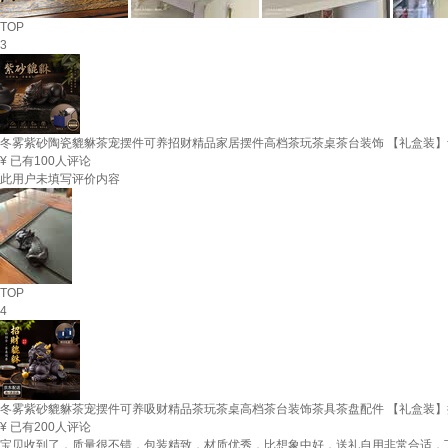
TOP
3
冬雾紫砂陶瓷貔貅茶宠摆件可养招财精品家居摆件高档茶玩茶桌茶台装饰 【礼盒装
¥
已有100人评论
此用户未填写评价内容
TOP
4
冬雾紫砂貔貅茶宠摆件可养吸财精品茶玩茶桌高档茶台装饰茶具茶盘配件 【礼盒装
¥
已有200人评论
宝贝收到了，质量很不错，包装精致，材质优秀，比想象中好，送礼自用非常合适，