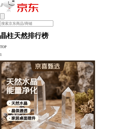
晶柱天然排行榜
TOP
1