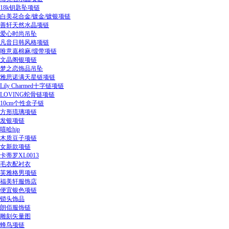
18k钥匙坠项链
白美花合金/镀金/镀银项链
善轩天然水晶项链
爱心时尚吊坠
凡音日韩风格项链
唯意嘉棉麻/缎带项链
文晶阁银项链
梦之恋饰品吊坠
雅思诺满天星链项链
Lily Charmed十字链项链
LOVING蛇骨链项链
10cm个性盒子链
方形琉璃项链
发银项链
嘻哈hip
木质豆子项链
女新款项链
卡蒂罗XL0013
毛衣配衬衣
芙雅格男项链
福美轩服饰店
便宜银色项链
锁头饰品
朗佰服饰链
雕刻矢量图
蜂鸟项链