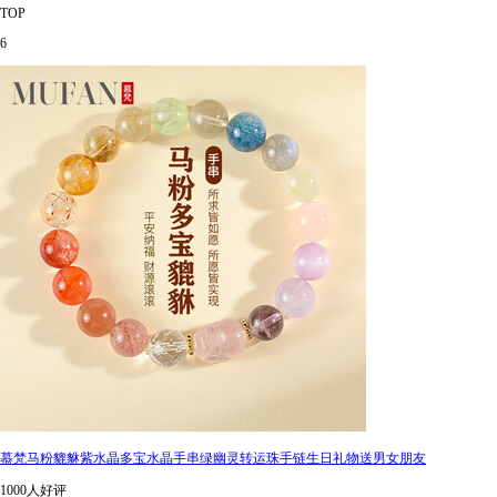
TOP
6
慕梵马粉貔貅紫水晶多宝水晶手串绿幽灵转运珠手链生日礼物送男女朋友
1000人好评