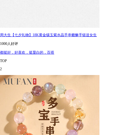
周大生【七夕礼物】18K黄金镶玉紫水晶手串貔貅手链送女生
1000人好评
都挺好，好喜欢，挺显白的，百搭
TOP
2