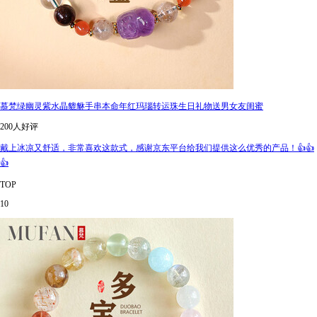
慕梵绿幽灵紫水晶貔貅手串本命年红玛瑙转运珠生日礼物送男女友闺蜜
200人好评
戴上冰凉又舒适，非常喜欢这款式，感谢京东平台给我们提供这么优秀的产品！👍👍
👍
TOP
10