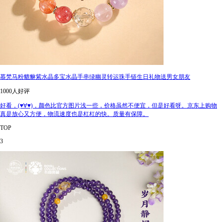
慕梵马粉貔貅紫水晶多宝水晶手串绿幽灵转运珠手链生日礼物送男女朋友
1000人好评
好看，(♥∀♥)，颜色比官方图片浅一些，价格虽然不便宜，但是好看呀。京东上购物
真是放心又方便，物流速度也是杠杠的快。质量有保障。
TOP
3