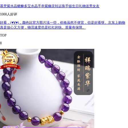
慕梵紫水晶貔貅多宝水晶手串紫幽灵转运珠手链生日礼物送男女友
1000人好评
好看，(♥∀♥)，颜色比官方图片浅一些，价格虽然不便宜，但是好看呀。京东上购物
真是放心又方便，物流速度也是杠杠的快。质量有保障。
TOP
8