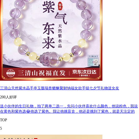
三清山天然紫水晶手串玉髓瑞兽貔貅聚财纳福女款手链七夕节礼物送女友
200人好评
送小伙伴的生日礼物，拍了两单二选一，先问小伙伴喜欢什么颜色，他说粉色，我说
在黄色和紫色选😂他选了紫色。我让他挑盲盒，他还是挑到了紫色，就是天注定的
TOP
5