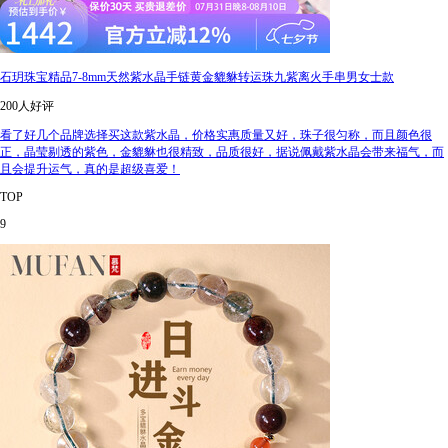
石玥珠宝精品7-8mm天然紫水晶手链黄金貔貅转运珠九紫离火手串男女士款
200人好评
看了好几个品牌选择买这款紫水晶，价格实惠质量又好，珠子很匀称，而且颜色很
正，晶莹剔透的紫色，金貔貅也很精致，品质很好，据说佩戴紫水晶会带来福气，而
且会提升运气，真的是超级喜爱！
TOP
9