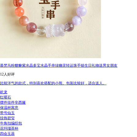
慕梵马粉貔貅紫水晶多宝水晶手串绿幽灵转运珠手链生日礼物送男女朋友
12人好评
比较洋气的款式，特别喜欢搭配的小熊。包装比较好，适合送人。
屹龙
红曜石
摆件挂件辛西娅
保温杯寓意
带号仙玉
挂饰碧玺
牛角扣编织包
花玛瑙茶杯
四会玉器