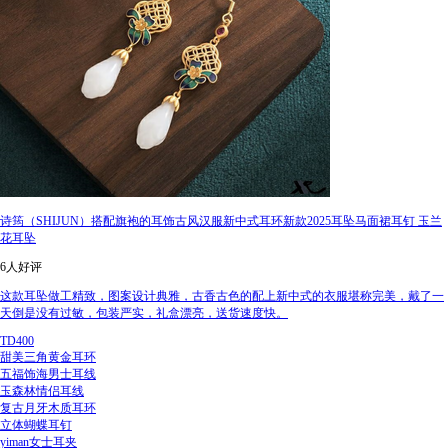
诗筠（SHIJUN）搭配旗袍的耳饰古风汉服新中式耳环新款2025耳坠马面裙耳钉 玉兰
花耳坠
6人好评
这款耳坠做工精致，图案设计典雅，古香古色的配上新中式的衣服堪称完美，戴了一
天倒是没有过敏，包装严实，礼盒漂亮，送货速度快。
TD400
甜美三角黄金耳环
五福饰海男士耳线
玉森林情侣耳线
复古月牙木质耳环
立体蝴蝶耳钉
yiman女士耳夹