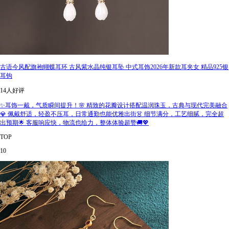
古语今风配旗袍蝴蝶耳环 古风紫水晶纯银耳坠 中式耳饰2026年新款耳夹女 精品925银
耳钩
14人好评
✨耳饰一戴，气质瞬间提升！🌸 精致的花瓣设计搭配温润珠玉，古典与现代完美融合
💎 佩戴舒适，轻盈不压耳，日常通勤也能优雅出街👗 细节满分，工艺细腻，完全超
出预期🌟 客服响应快，物流也给力，整体体验超赞🚚💖
TOP
10