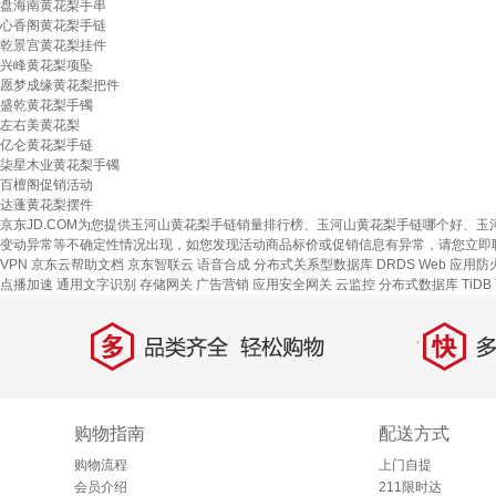
盘海南黄花梨手串
心香阁黄花梨手链
乾景宫黄花梨挂件
兴峰黄花梨项坠
愿梦成缘黄花梨把件
盛乾黄花梨手镯
左右美黄花梨
亿仑黄花梨手链
柒星木业黄花梨手镯
百檀阁促销活动
达蓬黄花梨摆件
京东JD.COM为您提供玉河山黄花梨手链销量排行榜、玉河山黄花梨手链哪个好、
变动异常等不确定性情况出现，如您发现活动商品标价或促销信息有异常，请您立即
VPN
京东云帮助文档
京东智联云
语音合成
分布式关系型数据库 DRDS
Web 应用防
点播加速
通用文字识别
存储网关
广告营销
应用安全网关
云监控
分布式数据库 TiDB
多
快
品类齐全，轻松购物
多仓
购物指南
配送方式
购物流程
上门自提
会员介绍
211限时达