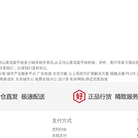
玉河山黄花梨手链多少钱等相关资讯,从玉河山黄花梨手链价格、评价、图片等多方面
联系我们，以便我们及时补正。
火墙
城市产业服务平台
广告热搜
京东万象
云上系统可扩展解决方案
视频点播
PLUS
商家成长
京东城市云
免费在线办公
流计算
私有网络
静态页面加速
好
直发，极速配送
正品行货，精致服务
支付方式
货到付款
在线支付