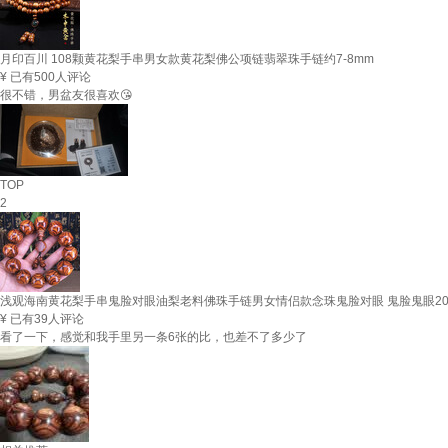
月印百川 108颗黄花梨手串男女款黄花梨佛公项链翡翠珠手链约7-8mm
¥
已有500人评论
很不错，男盆友很喜欢😘
TOP
2
浅观海南黄花梨手串鬼脸对眼油梨老料佛珠手链男女情侣款念珠鬼脸对眼 鬼脸鬼眼20
¥
已有39人评论
看了一下，感觉和我手里另一条6张的比，也差不了多少了