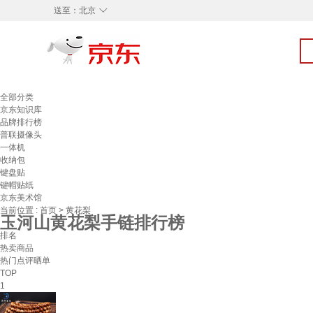
◇
送至：
北京
全部分类
京东知识库
品牌排行榜
普联摄像头
一体机
收纳包
键盘贴
键帽贴纸
京东美术馆
当前位置 :
首页
>
黄花梨
玉河山黄花梨手链排行榜
排名
热卖商品
热门点评晒单
TOP
1