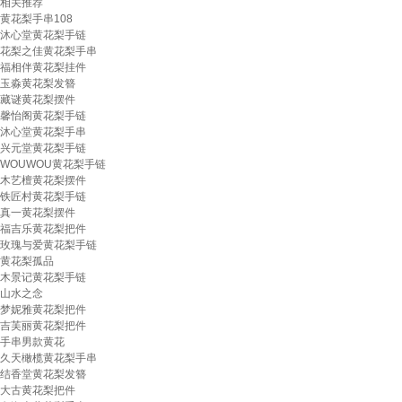
相关推荐
黄花梨手串108
沐心堂黄花梨手链
花梨之佳黄花梨手串
福相伴黄花梨挂件
玉淼黄花梨发簪
藏谜黄花梨摆件
馨怡阁黄花梨手链
沐心堂黄花梨手串
兴元堂黄花梨手链
WOUWOU黄花梨手链
木艺檀黄花梨摆件
铁匠村黄花梨手链
真一黄花梨摆件
福吉乐黄花梨把件
玫瑰与爱黄花梨手链
黄花梨孤品
木景记黄花梨手链
山水之念
梦妮雅黄花梨把件
吉芙丽黄花梨把件
手串男款黄花
久天橄榄黄花梨手串
结香堂黄花梨发簪
大古黄花梨把件