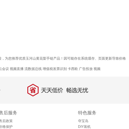
比较，为您推荐优质玉河山黄花梨手链产品！因可能存在系统缓存、页面更新导致价格
 云会议
视频直播
流数据总线
增值税发票识别
卡西欧
广告投放
视频
省
天天低价，畅选无忧
售后服务
特色服务
售后政策
夺宝岛
价格保护
DIY装机