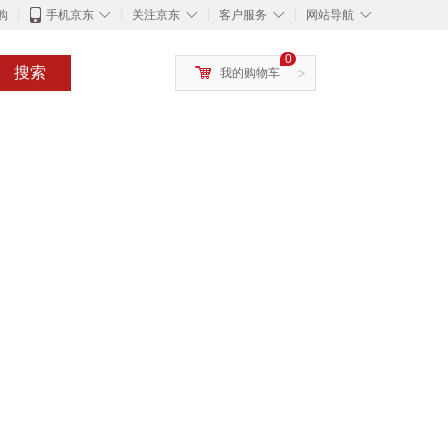
◇
◇
◇
◇
购
手机京东
关注京东
客户服务
网站导航
0
搜索
我的购物车
>