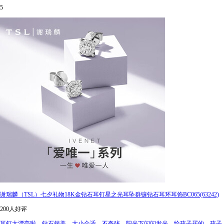
5
谢瑞麟（TSL）七夕礼物18K金钻石耳钉星之光耳坠群镶钻石耳环耳饰BC065(63242)
200人好评
耳钉太漂亮啦，钻石很美，大小合适，不夸张，阳光下闪闪发光，给孩子买的，孩子