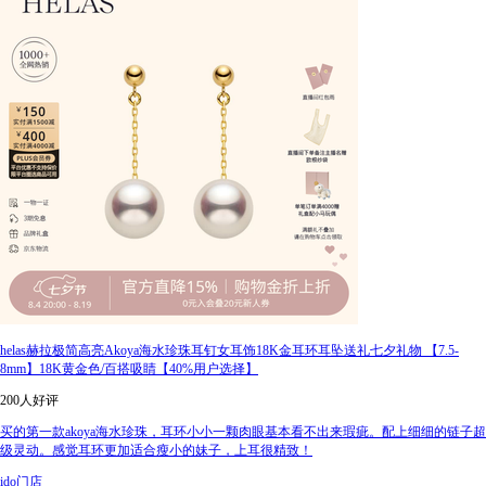
helas赫拉极简高亮Akoya海水珍珠耳钉女耳饰18K金耳环耳坠送礼七夕礼物 【7.5-
8mm】18K黄金色/百搭吸睛【40%用户选择】
200人好评
买的第一款akoya海水珍珠，耳环小小一颗肉眼基本看不出来瑕疵。配上细细的链子超
级灵动。感觉耳环更加适合瘦小的妹子，上耳很精致！
ido门店