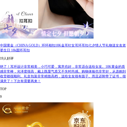
中国黄金（CHINA GOLD）环环相扣18K金耳钉女耳环耳扣七夕情人节礼物送女友老
婆生日 18k圆环耳扣
19人好评
绝了！耳环设计非常精美，小巧可爱，寓意也好，非常适合送给女友。18K黄金的质
感非常棒，光泽度很高，戴上既显气质又不失时尚感。购物体验也非常好，从选购到
收货都很顺利。礼盒包装非常精致高档，送给女友很有面子。而且还附带了证书，很
满意了！下次有需要再来！
TOP
9