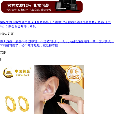
铭扬饰海 18K黄金白金玫瑰金耳环男士耳圈单只轻奢简约高级感圆圈耳钉耳饰 【中
号】18K金白金耳环：单只
100人好评
做工质感：质感不错 过敏性：不过敏 性价比：可以 k金的质感真好，做工也没的说，
耳钉戴习惯了，换个耳环戴戴，感觉还不错
TOP
8