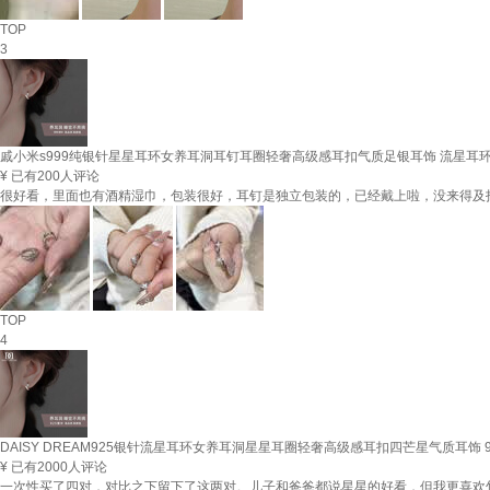
TOP
3
戚小米s999纯银针星星耳环女养耳洞耳钉耳圈轻奢高级感耳扣气质足银耳饰 流星耳环
¥
已有200人评论
很好看，里面也有酒精湿巾，包装很好，耳钉是独立包装的，已经戴上啦，没来得及
TOP
4
DAISY DREAM925银针流星耳环女养耳洞星星耳圈轻奢高级感耳扣四芒星气质耳饰 
¥
已有2000人评论
一次性买了四对，对比之下留下了这两对。儿子和爸爸都说星星的好看，但我更喜欢