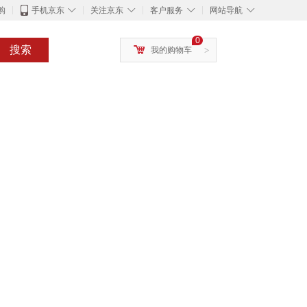
◇
◇
◇
◇
购
手机京东
关注京东
客户服务
网站导航
0
搜索
我的购物车
>