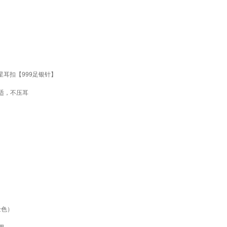
星耳扣【999足银针】
适，不压耳
金色）