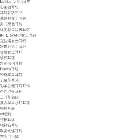
LolliLolly情侣耳夹
心形银耳钉
耳钉韩版正品
鼎盛福女士耳夹
男式黑色耳钉
休闲花朵琉璃耳钉
INTERPARK女士耳钉
克拉诺女士耳线
雅蝶娜男士耳环
古耐女士耳环
缕莎耳环
雅茗情侣耳钉
Davka耳线
经典星星耳钉
玉吊坠耳环
彩翠谷无耳洞耳饰
个性纯银耳环
三叶草包邮
复古星星水钻耳环
铆钉耳夹
yd哑铃
守护耳环
钻钻石耳钉
欧美蝴蝶耳钉
东大门毛绒