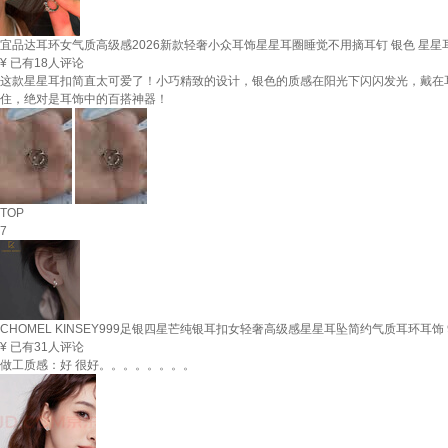
宜品达耳环女气质高级感2026新款轻奢小众耳饰星星耳圈睡觉不用摘耳钉 银色 星星
¥
已有18人评论
这款星星耳扣简直太可爱了！小巧精致的设计，银色的质感在阳光下闪闪发光，戴在耳
住，绝对是耳饰中的百搭神器！
TOP
7
CHOMEL KINSEY999足银四星芒纯银耳扣女轻奢高级感星星耳坠简约气质耳环耳饰
¥
已有31人评论
做工质感：好 很好。。。。。。。。