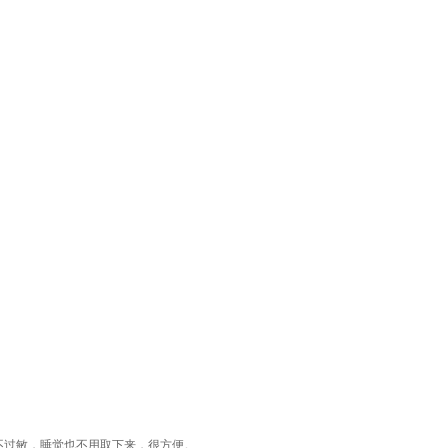
不过敏，睡觉也不用取下来，很方便。