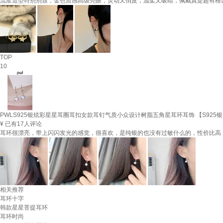
流星造型特别别致，金色质感高级亮眼，灵动又俏皮，温柔又吸睛，佩戴真是超有格
TOP
10
PWLS925银炫彩星星耳圈耳扣女款耳钉气质小众设计树脂五角星耳环耳饰 【S925
¥
已有17人评论
耳环很漂亮，带上闪闪发光的感觉，很喜欢，是纯银的也没有过敏什么的，性价比高
相关推荐
耳环十字
韩款星星菩提耳环
耳环时尚