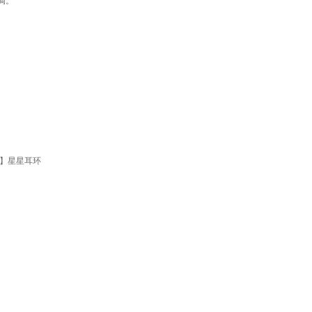
调。
银】星星耳环