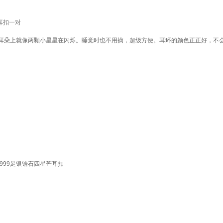
耳扣一对
朵上就像两颗小星星在闪烁。睡觉时也不用摘，超级方便。耳环的颜色正正好，不会过
 999足银锆石四星芒耳扣