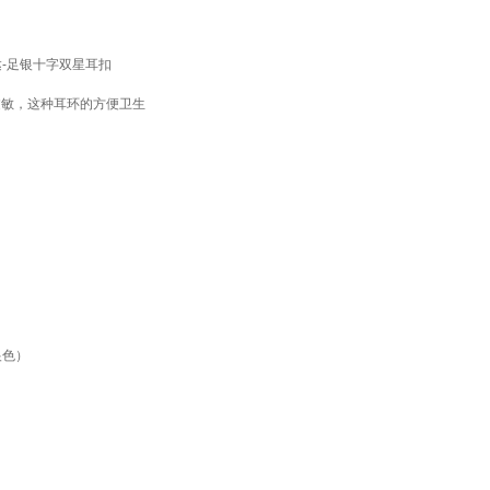
-足银十字双星耳扣
过敏，这种耳环的方便卫生
银色）