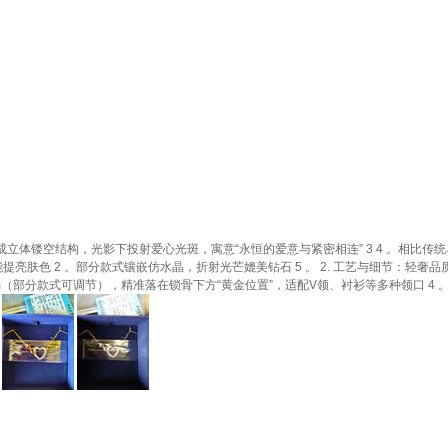
立体镂空结构，光影下投射爱心光斑，寓意“永恒的爱意与紧密相连” 3 4 。相比传统
色 2 。部分款式镶嵌仿水晶，折射光芒媲美钻石 5 。 2. 工艺与细节：轻奢品质的
m（部分款式可调节），精准落在锁骨下方“黄金位置”，适配V领、衬衫等多种领口 4 。