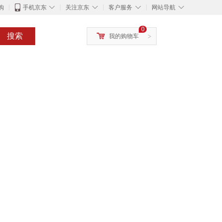
◇
◇
◇
◇
购
手机京东
关注京东
客户服务
网站导航
0
搜索
我的购物车
>