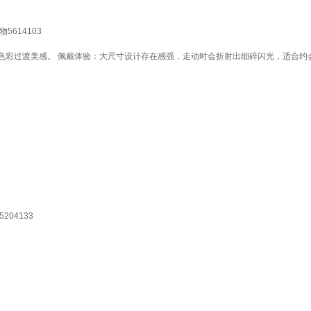
614103
彩过渡美感。 佩戴体验：大尺寸设计存在感强，走动时会折射出细碎闪光，适合约会
04133