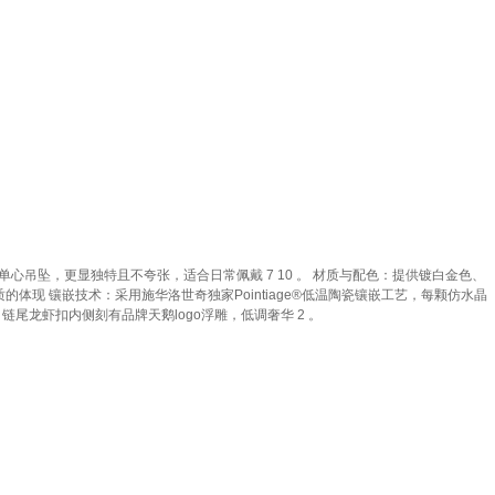
单心吊坠，更显独特且不夸张，适合日常佩戴 7 10 。 材质与配色：提供镀白金色、
体现 镶嵌技术：采用施华洛世奇独家Pointiage®低温陶瓷镶嵌工艺，每颗仿水晶
链尾龙虾扣内侧刻有品牌天鹅logo浮雕，低调奢华 2 。