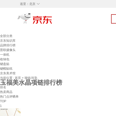
◇
送至：
北京
全部分类
京东知识库
品牌排行榜
普联摄像头
一体机
收纳包
键盘贴
键帽贴纸
京东美术馆
当前位置 :
首页
>
项链/吊坠
玉福美水晶项链排行榜
排名
热卖商品
热门点评晒单
TOP
1