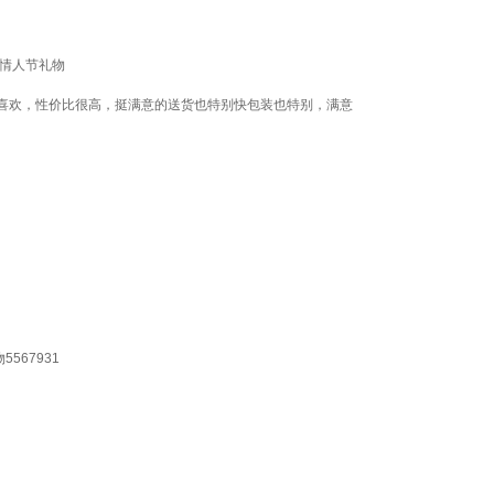
夕情人节礼物
喜欢，性价比很高，挺满意的送货也特别快包装也特别，满意
567931