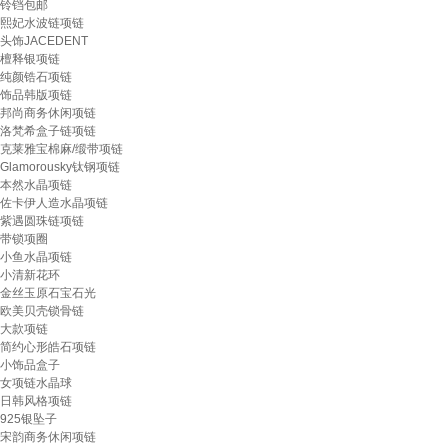
铃铛包邮
熙妃水波链项链
头饰JACEDENT
檀释银项链
纯颜锆石项链
饰品韩版项链
邦尚商务休闲项链
洛梵希盒子链项链
克莱雅宝棉麻/缎带项链
Glamorousky钛钢项链
本然水晶项链
佐卡伊人造水晶项链
紫遇圆珠链项链
带锁项圈
小鱼水晶项链
小清新花环
金丝玉原石宝石光
欧美贝壳锁骨链
大款项链
简约心形皓石项链
小饰品盒子
女项链水晶球
日韩风格项链
925银坠子
宋韵商务休闲项链