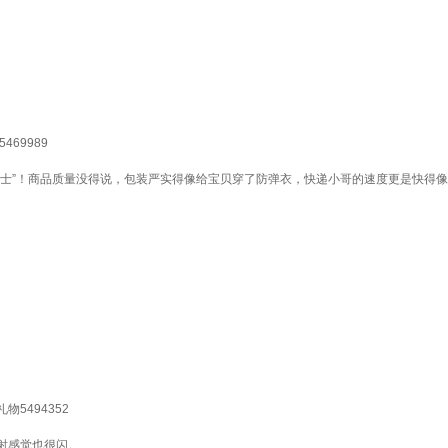
69989
战士”！商品质量没得说，包装严实得像给宝贝穿了防弹衣，快递小哥的速度更是快得
物5494352
射感觉也很闪。