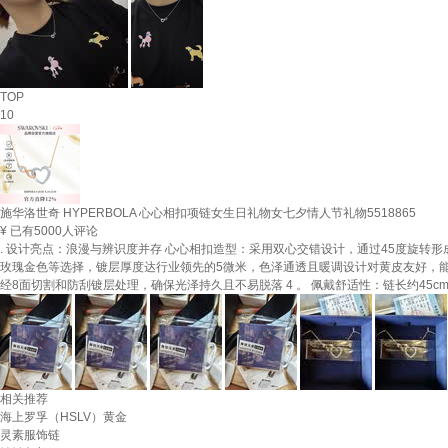
TOP
10
施华洛世奇 HYPERBOLA 心心相扣项链女生日礼物女七夕情人节礼物5518865
¥
已有5000人评论
. 设计亮点：浪漫与辨识度并存 心心相扣造型：采用双心交错设计，通过45度旋转形成
玫瑰金色等选择，镀层厚度达行业领先的5微米，色泽通透且暖调设计对黄皮友好，能提亮肤
经8面切割和防刮镀层处理，确保光泽持久且不易脱落 4 。 佩戴舒适性：链长约45c
相关推荐
海上罗孚（HSLV）黄金
灵素服饰链