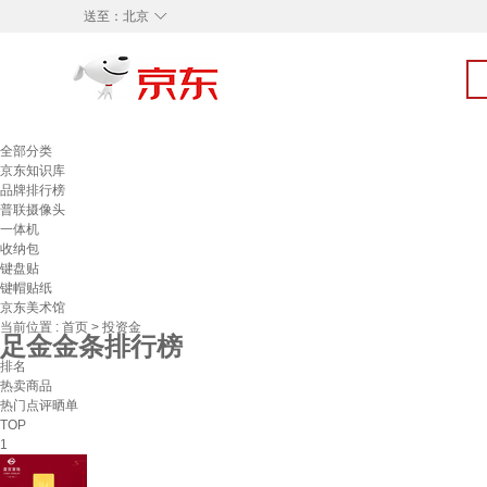
◇
送至：
北京
全部分类
京东知识库
品牌排行榜
普联摄像头
一体机
收纳包
键盘贴
键帽贴纸
京东美术馆
当前位置 :
首页
>
投资金
足金金条排行榜
排名
热卖商品
热门点评晒单
TOP
1