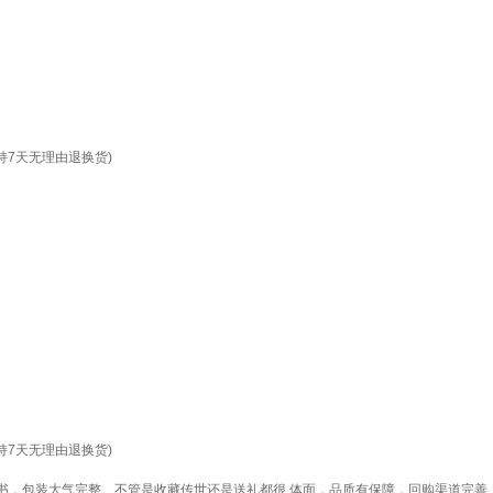
支持7天无理由退换货)
支持7天无理由退换货)
书，包装大气完整。不管是收藏传世还是送礼都很 体面，品质有保障，回购渠道完善