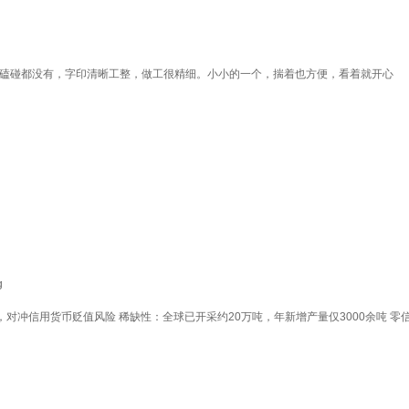
点磕碰都没有，字印清晰工整，做工很精细。小小的一个，揣着也方便，看着就开心
g
，对冲信用货币贬值风险 稀缺性：全球已开采约20万吨，年新增产量仅3000余吨 