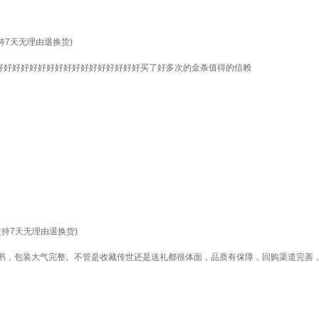
支持7天无理由退换货)
好好好好好好好好好好好好好好好好好买了好多次的金条值得的信赖
不支持7天无理由退换货)
书，包装大气完整。不管是收藏传世还是送礼都很体面，品质有保障，回购渠道完善