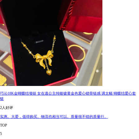
巧沁18K金蝴蝶结项链 女在逃公主纯银镀黄金色爱心锁骨链感 调太幅 蝴蝶结爱心套
链
2人好评
实惠。大爱，值得购买。物流也相当可以。质量很不错的质量行。
TOP
5