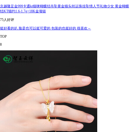
京越隆足金999卡通kt猫咪蝴蝶结吊坠黄金猫头转运珠挂坠情人节礼物少女 黄金蝴蝶
结KT猫约1.6-1.7g+18K金项链
75人好评
挺好看的叭 脸是也可以挺可爱的 包装的也挺好的 很喜欢～
TOP
8