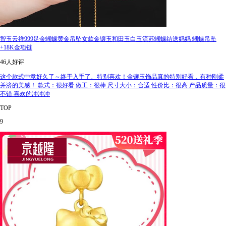
智玉云祥999足金蝴蝶黄金吊坠女款金镶玉和田玉白玉流苏蝴蝶结送妈妈 蝴蝶吊坠
+18K金项链
46人好评
这个款式中意好久了～终于入手了、特别喜欢！金镶玉饰品真的特别好看，有种刚柔
并济的美感！ 款式：很好看 做工：很棒 尺寸大小：合适 性价比：很高 产品质量：很
不错 喜欢的冲冲冲
TOP
9