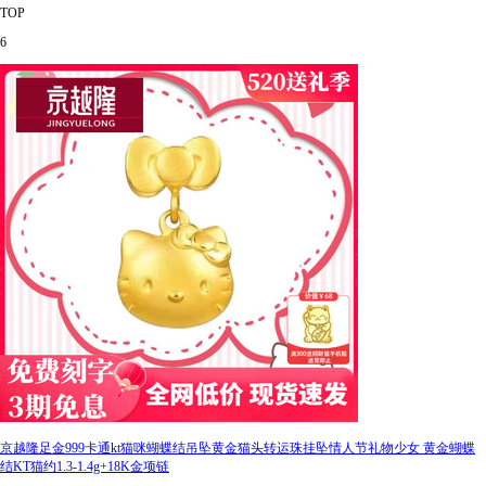
TOP
6
京越隆足金999卡通kt猫咪蝴蝶结吊坠黄金猫头转运珠挂坠情人节礼物少女 黄金蝴蝶
结KT猫约1.3-1.4g+18K金项链