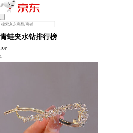
青蛙夹水钻排行榜
TOP
1