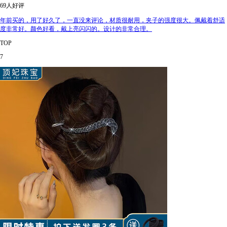
69人好评
年前买的，用了好久了，一直没来评论，材质很耐用，夹子的强度很大。佩戴着舒适
度非常好。颜色好看，戴上亮闪闪的。设计的非常合理。
TOP
7