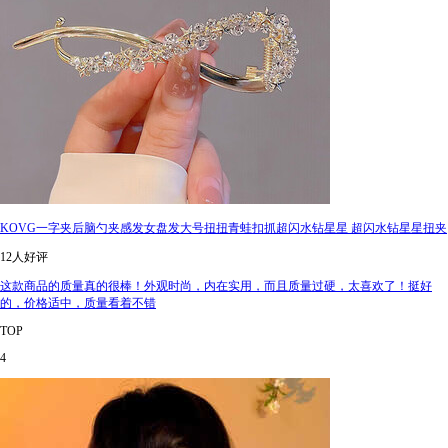
KOVG一字夹后脑勺夹感发女盘发大号扭扭青蛙扣抓超闪水钻星星 超闪水钻星星扭夹
12人好评
这款商品的质量真的很棒！外观时尚，内在实用，而且质量过硬，太喜欢了！挺好
的，价格适中，质量看着不错
TOP
4