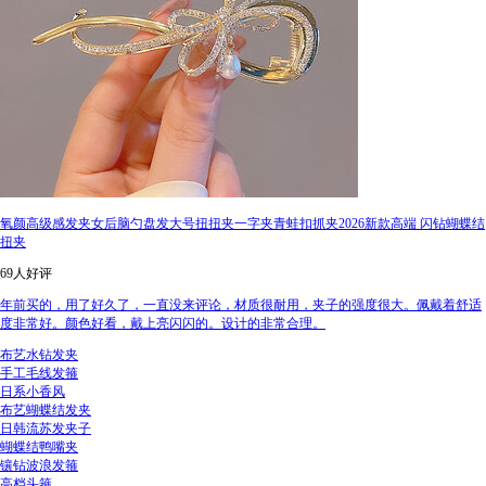
氧颜高级感发夹女后脑勺盘发大号扭扭夹一字夹青蛙扣抓夹2026新款高端 闪钻蝴蝶结
扭夹
69人好评
年前买的，用了好久了，一直没来评论，材质很耐用，夹子的强度很大。佩戴着舒适
度非常好。颜色好看，戴上亮闪闪的。设计的非常合理。
布艺水钻发夹
手工毛线发箍
日系小香风
布艺蝴蝶结发夹
日韩流苏发夹子
蝴蝶结鸭嘴夹
镶钻波浪发箍
高档头箍