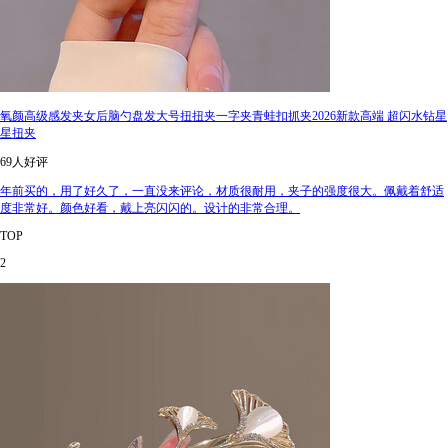
氧颜高级感发夹女后脑勺盘发大号扭扭夹一字夹青蛙扣抓夹2026新款高端 超闪水钻星
星扭夹
69人好评
年前买的，用了好久了，一直没来评论，材质很耐用，夹子的强度很大。佩戴着舒适
度非常好。颜色好看，戴上亮闪闪的。设计的非常合理。
TOP
2