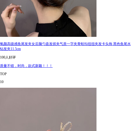
氧颜高级感鱼尾发夹女后脑勺盘发抓夹气质一字夹青蛙扣扭扭夹发卡头饰 黑色鱼尾水
钻发夹11.5cm
100人好评
质量不错，时尚，款式新颖！！！
TOP
10