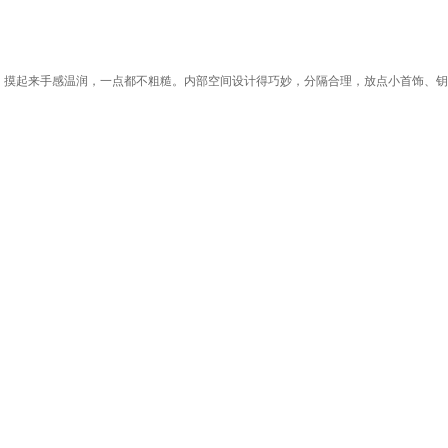
纹，摸起来手感温润，一点都不粗糙。内部空间设计得巧妙，分隔合理，放点小首饰、