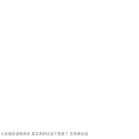
 小女孩应该很喜欢 某宝卖的比这个贵多了 京东很合适