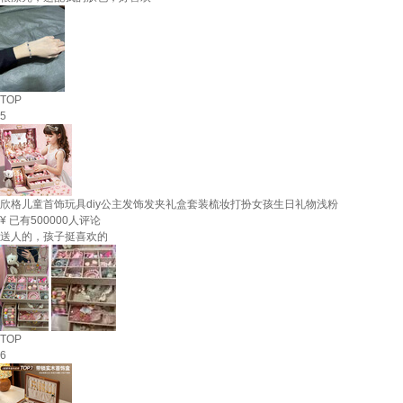
TOP
5
欣格儿童首饰玩具diy公主发饰发夹礼盒套装梳妆打扮女孩生日礼物浅粉
¥
已有500000人评论
送人的，孩子挺喜欢的
TOP
6