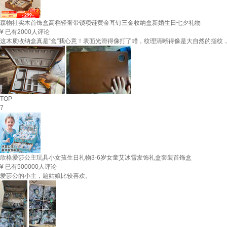
森物社实木首饰盒高档轻奢带锁项链黄金耳钉三金收纳盒新婚生日七夕礼物
¥
已有2000人评论
这木质收纳盒真是“盒”我心意！表面光滑得像打了蜡，纹理清晰得像是大自然的指
TOP
7
欣格爱莎公主玩具小女孩生日礼物3-6岁女童艾冰雪发饰礼盒套装首饰盒
¥
已有500000人评论
爱莎公的小主，题姑娘比较喜欢。