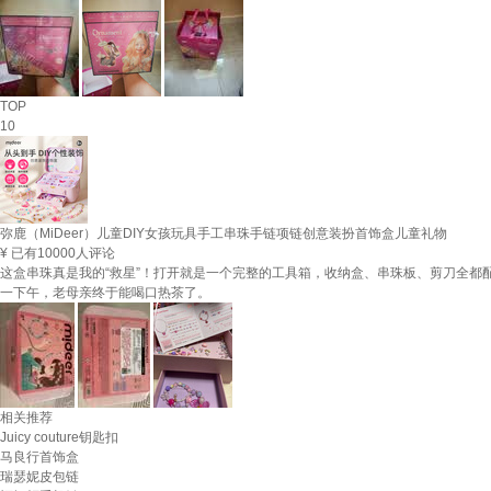
TOP
10
弥鹿（MiDeer）儿童DIY女孩玩具手工串珠手链项链创意装扮首饰盒儿童礼物
¥
已有10000人评论
这盒串珠真是我的“救星”！打开就是一个完整的工具箱，收纳盒、串珠板、剪刀全都
一下午，老母亲终于能喝口热茶了。
相关推荐
Juicy couture钥匙扣
马良行首饰盒
瑞瑟妮皮包链