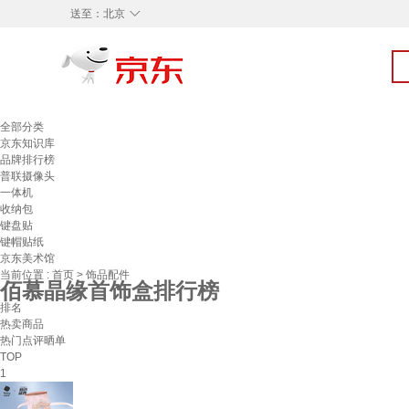
◇
送至：
北京
全部分类
京东知识库
品牌排行榜
普联摄像头
一体机
收纳包
键盘贴
键帽贴纸
京东美术馆
当前位置 :
首页
>
饰品配件
佰慕晶缘首饰盒排行榜
排名
热卖商品
热门点评晒单
TOP
1