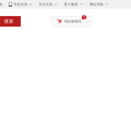
◇
◇
◇
◇
购
手机京东
关注京东
客户服务
网站导航
0
搜索
我的购物车
>