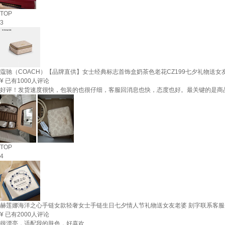
TOP
3
蔻驰（COACH）【品牌直供】女士经典标志首饰盒奶茶色老花CZ199七夕礼物送女
¥
已有1000人评论
好评！发货速度很快，包装的也很仔细，客服回消息也快，态度也好。最关键的是商品
TOP
4
赫莲娜海洋之心手链女款轻奢女士手链生日七夕情人节礼物送女友老婆 刻字联系客服+
¥
已有2000人评论
很漂亮，适配我的肤色，好喜欢