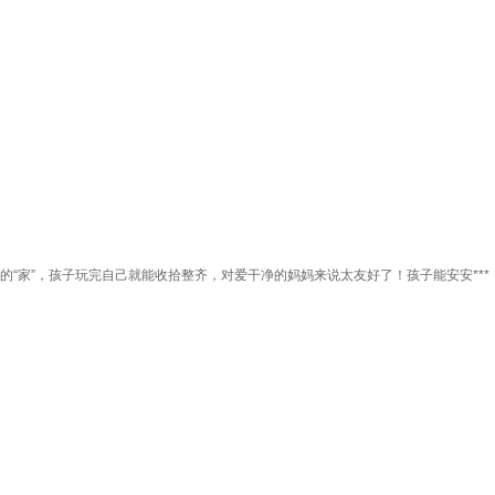
“家”，孩子玩完自己就能收拾整齐，对爱干净的妈妈来说太友好了！孩子能安安***