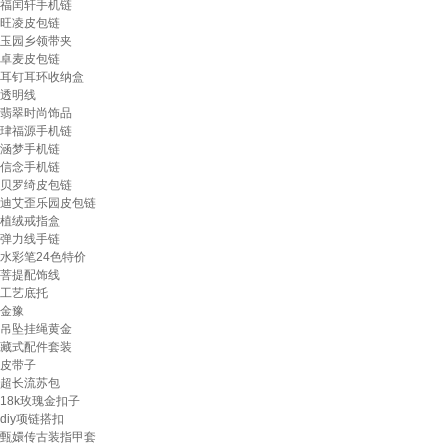
福闰轩手机链
旺凌皮包链
玉园乡领带夹
卓麦皮包链
耳钉耳环收纳盒
透明线
翡翠时尚饰品
珒福源手机链
涵梦手机链
信念手机链
贝罗绮皮包链
迪艾歪乐园皮包链
植绒戒指盒
弹力线手链
水彩笔24色特价
菩提配饰线
工艺底托
金豫
吊坠挂绳黄金
藏式配件套装
皮带子
超长流苏包
18k玫瑰金扣子
diy项链搭扣
甄嬛传古装指甲套