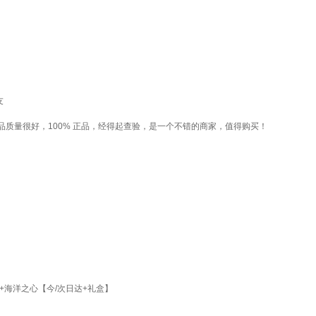
友
质量很好，100% 正品，经得起查验，是一个不错的商家，值得购买！
海洋之心【今/次日达+礼盒】