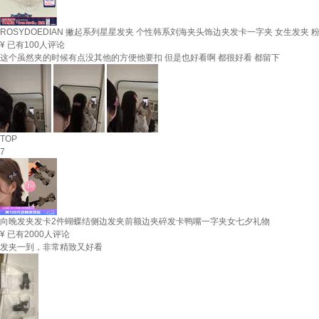
ROSYDOEDIAN 撇起系列星星发夹 个性韩系刘海夹头饰边夹发卡一字夹 女生发夹 
¥
已有100人评论
这个虽然夹的时候有点没其他的方便他要扣 但是也好看啊 都很好看 都留下
TOP
7
向晚发夹发卡2件蝴蝶结侧边发夹前额边夹碎发卡鸭嘴一字夹女七夕礼物
¥
已有2000人评论
发夹一到，非常精致又好看