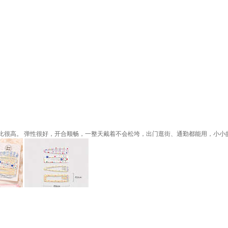
比很高。 弹性很好，开合顺畅，一整天戴着不会松垮，出门逛街、通勤都能用，小小