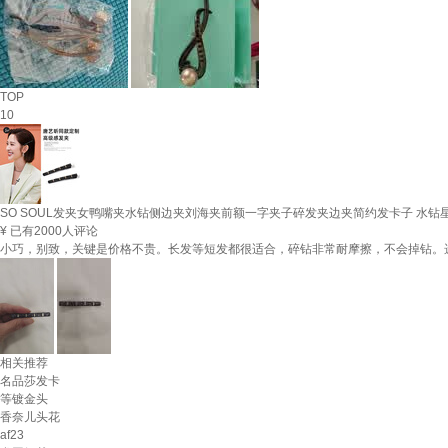
TOP
10
SO SOUL发夹女鸭嘴夹水钻侧边夹刘海夹前额一字夹子碎发夹边夹简约发卡子 水钻星空
¥
已有2000人评论
小巧，别致，关键是价格不贵。长发等短发都很适合，碎钻非常耐摩擦，不会掉钻。
相关推荐
名品莎发卡
等镀金头
香奈儿头花
af23