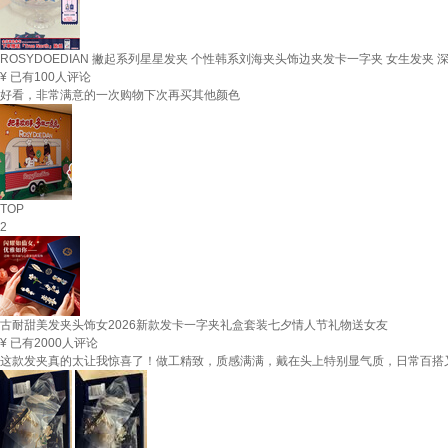
ROSYDOEDIAN 撇起系列星星发夹 个性韩系刘海夹头饰边夹发卡一字夹 女生发夹 
¥
已有100人评论
好看，非常满意的一次购物下次再买其他颜色
TOP
2
古耐甜美发夹头饰女2026新款发卡一字夹礼盒套装七夕情人节礼物送女友
¥
已有2000人评论
这款发夹真的太让我惊喜了！做工精致，质感满满，戴在头上特别显气质，日常百搭