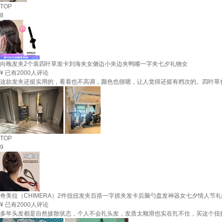
TOP
8
向晚发夹2个装四叶草发卡刘海夹女侧边小夹边夹鸭嘴一字夹七夕礼物女
¥
已有2000人评论
这款发夹还挺实用的，看着也不高调，颜色也很嗯，让人觉得还挺有档次的。四叶草
TOP
9
奇美拉（CHIMERA）2件扭扭发夹百搭一字抓夹发卡后脑勺盘发神器女七夕情人节礼
¥
已有2000人评论
多年头发都是自然披散状态，个人不会扎头发，发质太顺滑也实在扎不住，买这个扭