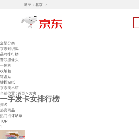
◇
送至：
北京
全部分类
京东知识库
品牌排行榜
普联摄像头
一体机
收纳包
键盘贴
键帽贴纸
京东美术馆
当前位置 :
首页
>
发夹
一字发卡女排行榜
排名
热卖商品
热门点评晒单
TOP
1