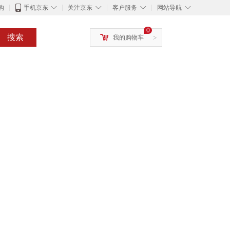
◇
◇
◇
◇
购
手机京东
关注京东
客户服务
网站导航
0
搜索
我的购物车
>