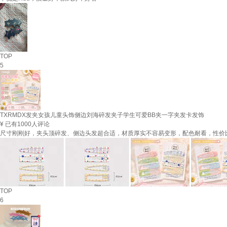
TOP
5
TXRMDX发夹女孩儿童头饰侧边刘海碎发夹子学生可爱BB夹一字夹发卡发饰
¥
已有1000人评论
尺寸刚刚好，夹头顶碎发、侧边头发超合适，材质厚实不容易变形，配色耐看，性价
TOP
6