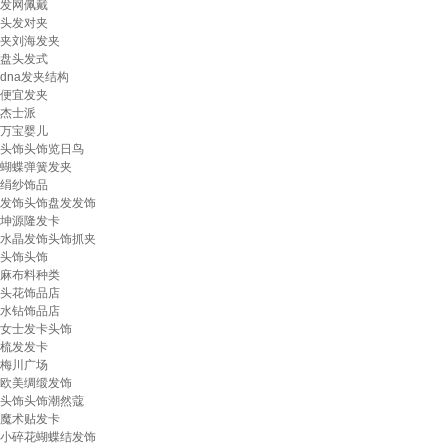
发网佩戴
头发对夹
夹刘海发夹
盘头发式
dna发夹结构
便宜发夹
杰士派
万宝婴儿
头饰头饰览日鸟
蝴蝶弹簧发夹
绢纱饰品
发饰头饰盘发发饰
坤源隆发卡
水晶发饰头饰抓夹
头饰头饰
麻布料种类
头花饰品店
水钻饰品店
女士发卡头饰
梳发发卡
梅川广场
欧美绸缎发饰
头饰头饰潮然蔻
魔术贴发卡
小碎花蝴蝶结发饰