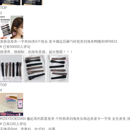
TOP
3
美肤语发夹一字夹bb夹6个组合 发卡侧边后脑勺碎发夹刘海夹鸭嘴夹MF8831
¥
已有50000人评论
很漂亮，很精制，也很有质感。超出预期！！！
TOP
4
ROSYDOEDIAN 撇起系列星星发夹 个性韩系刘海夹头饰边夹发卡一字夹 女生发夹 
¥
已有100人评论
不愧是Rdd，质量好，款式好，好看