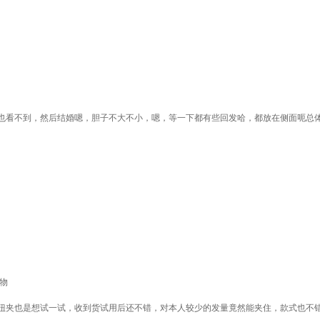
也看不到，然后结婚嗯，胆子不大不小，嗯，等一下都有些回发哈，都放在侧面呃总
物
扭夹也是想试一试，收到货试用后还不错，对本人较少的发量竟然能夹住，款式也不