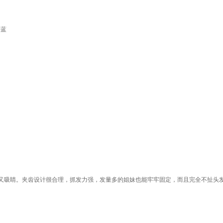
深蓝
又吸睛。夹齿设计很合理，抓发力强，发量多的姐妹也能牢牢固定，而且完全不扯头