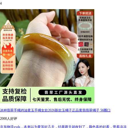
4
冰种翡翠手镯鸡油黄玉手镯女款2026新款玉镯子正品黄翡翡翠镯子 56圈口
2000人好评
京东物流yyds，本来以为要等好几天，结果两天就收到了，颜色真的好看，带着凉凉