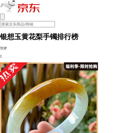
银想玉黄花梨手镯排行榜
TOP
1