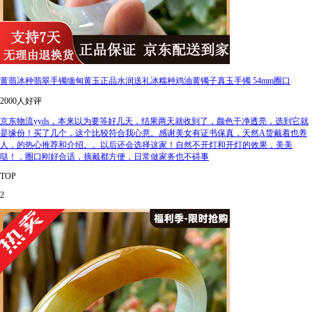
黄翡冰种翡翠手镯缅甸黄玉正品水润送礼冰糯种鸡油黄镯子真玉手镯 54mm圈口
2000人好评
京东物流yyds，本来以为要等好几天，结果两天就收到了，颜色干净透亮，选到它就
是缘份！买了几个，这个比较符合我心意。感谢美女有证书保真，天然A货戴着也养
人，的热心推荐和介绍。。以后还会选择这家！自然不开灯和开灯的效果，美美
哒！，圈口刚好合适，摘戴都方便，日常做家务也不碍事
TOP
2