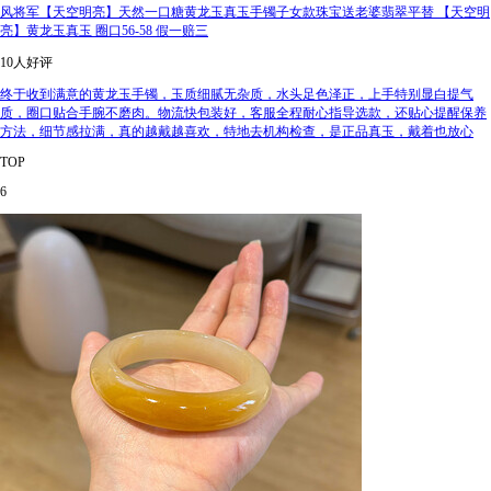
风将军【天空明亮】天然一口糖黄龙玉真玉手镯子女款珠宝送老婆翡翠平替 【天空明
亮】黄龙玉真玉 圈口56-58 假一赔三
10人好评
终于收到满意的黄龙玉手镯，玉质细腻无杂质，水头足色泽正，上手特别显白提气
质，圈口贴合手腕不磨肉。物流快包装好，客服全程耐心指导选款，还贴心提醒保养
方法，细节感拉满，真的越戴越喜欢，特地去机构检查，是正品真玉，戴着也放心
TOP
6