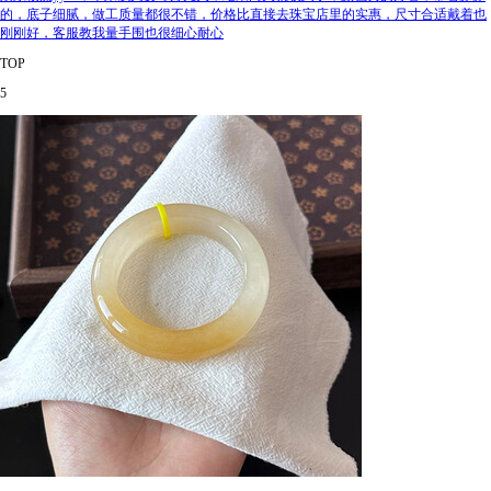
的，底子细腻，做工质量都很不错，价格比直接去珠宝店里的实惠，尺寸合适戴着也
刚刚好，客服教我量手围也很细心耐心
TOP
5