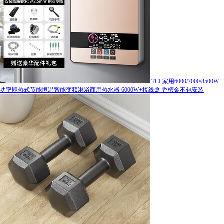
TCL家用6000/7000/8500W
功率即热式节能恒温智能变频淋浴商用热水器 6000W+接线盒 香槟金不包安装