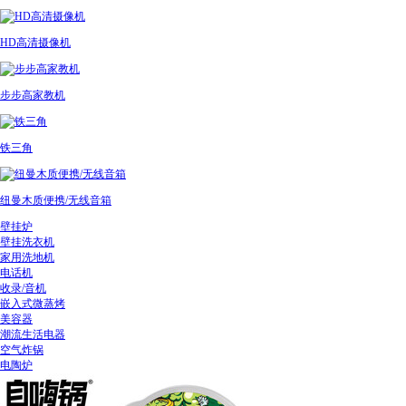
HD高清摄像机
步步高家教机
铁三角
纽曼木质便携/无线音箱
壁挂炉
壁挂洗衣机
家用洗地机
电话机
收录/音机
嵌入式微蒸烤
美容器
潮流生活电器
空气炸锅
电陶炉