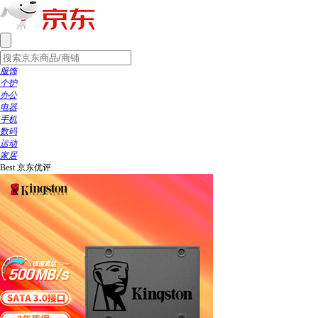
服饰
个护
办公
电器
手机
数码
运动
家居
Best
京东优评