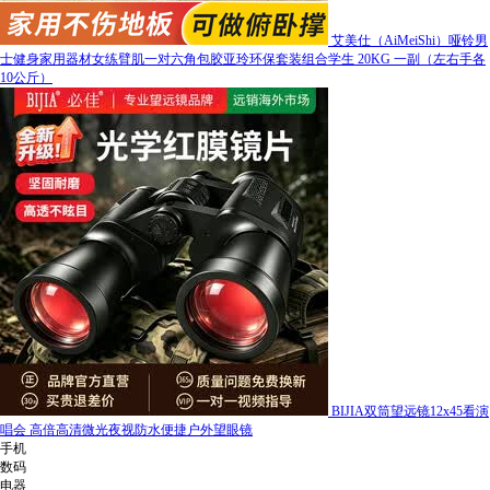
艾美仕（AiMeiShi）哑铃男
士健身家用器材女练臂肌一对六角包胶亚玲环保套装组合学生 20KG 一副（左右手各
10公斤）
BIJIA双筒望远镜12x45看演
唱会 高倍高清微光夜视防水便捷户外望眼镜
手机
数码
电器