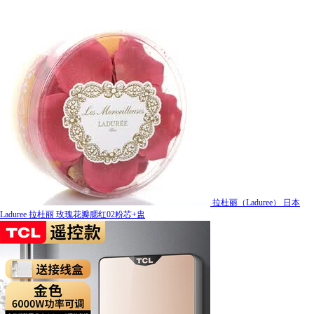
拉杜丽（Laduree） 日本
Laduree 拉杜丽 玫瑰花瓣腮红02粉芯+盅