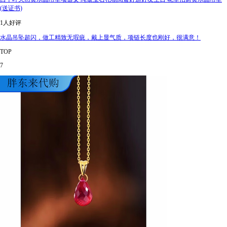
(送证书)
1人好评
水晶吊坠超闪，做工精致无瑕疵，戴上显气质，项链长度也刚好，很满意！
TOP
7