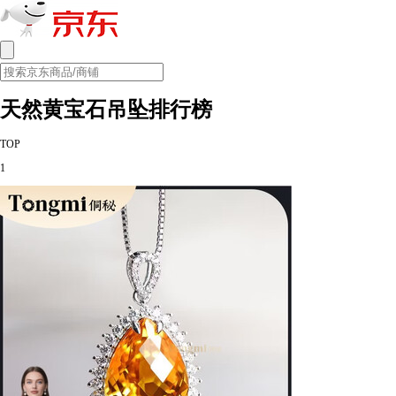
天然黄宝石吊坠排行榜
TOP
1