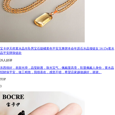
宝卡伊天然黄水晶吊坠男宝石级橘黄色平安无事牌本命年原石水晶项链女 14-15g黄水
晶平安牌珠链款
26人好评
东西很好，表面光滑，晶莹剔透，珠光宝气，佩戴显高贵，彰显佩戴人身份，黄水晶
招财保平安，做工精致，我很喜欢，感觉不错，希望店家越做越好，谢谢。
TOP
3