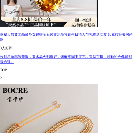
侗秘天然黄水晶吊坠女银镶宝石级黄水晶项链生日情人节礼物送女友 10克拉轻奢时尚
款
3人好评
收到吊坠精致亮眼，黄水晶火彩很好，镶嵌牢固不突兀，造型百搭，通勤约会佩戴都
很合适。
TOP
2