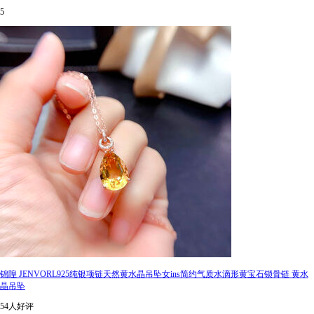
5
锦隍 JENVORL925纯银项链天然黄水晶吊坠女ins简约气质水滴形黄宝石锁骨链 黄水
晶吊坠
54人好评