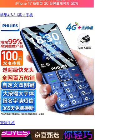
苹果4.5-3.1英寸手机
智能手机