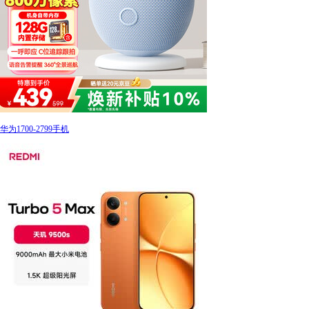
华为1700-2799手机