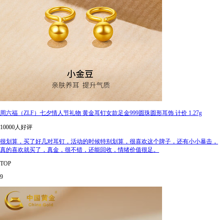
周六福（ZLF）七夕情人节礼物 黄金耳钉女款足金999圆珠圆形耳饰 计价 1.27g
10000人好评
很划算，买了好几对耳钉，活动的时候特别划算，很喜欢这个牌子，还有小小暴击，
真的喜欢就买了，真金，很不错，还能回收，情绪价值很足。
TOP
9