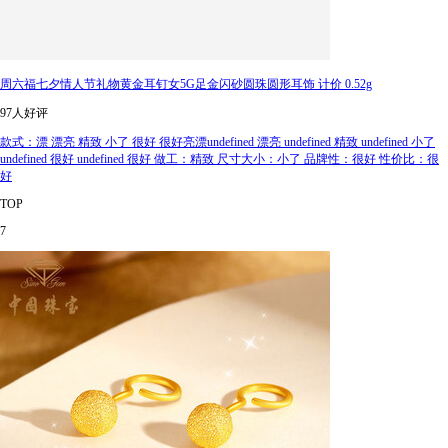
周六福七夕情人节礼物黄金耳钉女5G足金闪砂圆珠圆形耳饰 计价 0.52g
97人好评
款式：漂 漂亮 精致 小了 很好 很好亮漂undefined 漂亮 undefined 精致 undefined 小了
undefined 很好 undefined 很好 做工：精致 尺寸大小：小了 品牌性：很好 性价比：很
好
TOP
7