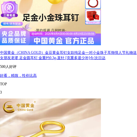
中国黄金（CHINA GOLD）金豆黄金耳钉女款纯足金一对小金珠子耳饰情人节礼物送
女朋友老婆 足金圆耳钉 金重约0.3g-直针 [克重多退少补]今/次日达
500人好评
好看，精致，性价比高
TOP
3