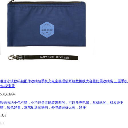
唯唐小镇数码包配件收纳包手机充电宝整理袋耳机数据线大容量防震收纳袋 三层手机
包-深宝蓝
500人好评
数码收纳小包不错，小巧但是蛮能装东西的，可以放充电器，耳机啥的，材质还不
错，颜色好看，京东配送蛮快的，外包装完好无损，好评
TOP
10