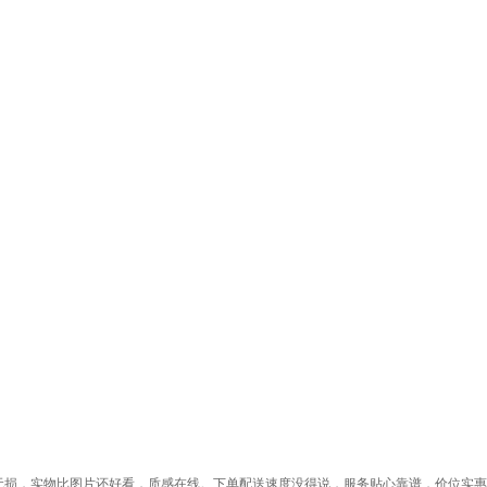
无损，实物比图片还好看，质感在线。下单配送速度没得说，服务贴心靠谱，价位实惠