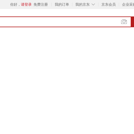
◇
你好，
请登录
免费注册
我的订单
我的京东
京东会员
企业采