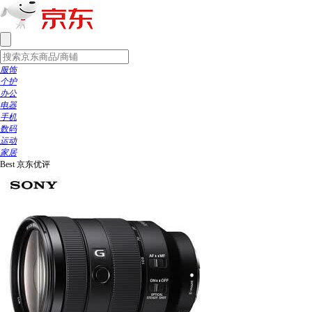
服饰
个护
办公
电器
手机
数码
运动
家居
Best
京东优评