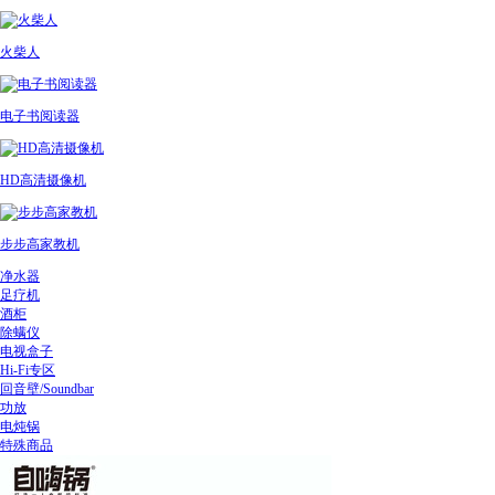
火柴人
电子书阅读器
HD高清摄像机
步步高家教机
净水器
足疗机
酒柜
除螨仪
电视盒子
Hi-Fi专区
回音壁/Soundbar
功放
电炖锅
特殊商品