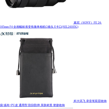
索尼（SONY）FE 24-
105mm F4 全画幅标准变焦微单相机G镜头 E卡口(SEL24105G)
科大讯飞 录音笔双层收纳
袋 绒布+PU皮 通用型 防刮防摔 亲肤材质 便捷收纳