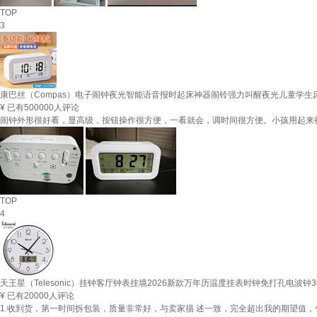
TOP
3
康巴丝（Compas）电子闹钟夜光智能语音报时起床神器闹铃强力叫醒夜光儿童学生床头
¥
已有500000人评论
闹钟外形很好看，显高级，按钮操作很方便，一看就会，调时间很方便。小孩用起来
TOP
4
天王星（Telesonic）挂钟客厅钟表挂墙2026新款万年历温度挂表时钟免打孔电波钟3
¥
已有20000人评论
1.收到货，第一时间拆包装，质量非常好，与卖家描 述一致，完全超出我的期望值，