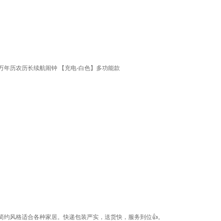
年历农历长续航闹钟 【充电-白色】多功能款
简约风格适合各种家居。快递包装严实，送货快，服务到位👍。