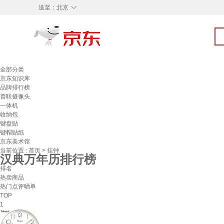
◇
送至：
北京
全部分类
京东知识库
品牌排行榜
普联摄像头
一体机
收纳包
键盘贴
键帽贴纸
京东美术馆
当前位置 :
首页
>
挂钟
汉典万年历排行榜
排名
热卖商品
热门点评晒单
TOP
1