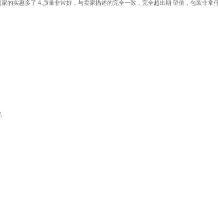
别家的实惠多了 4.质量非常好，与卖家描述的完全一致，完全超出期 望值，包装非常
晶