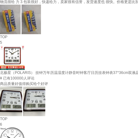
物流很给 力 3.包装很好，快递给力，卖家很有信誉，发货速度也 很快。价格更是比
TOP
5
北极星（POLARIS） 挂钟万年历温湿度计静音时钟客厅日历挂表钟表37*36cm双液
¥
已有100000人评论
商品质量好值得购买给个好评
TOP
6