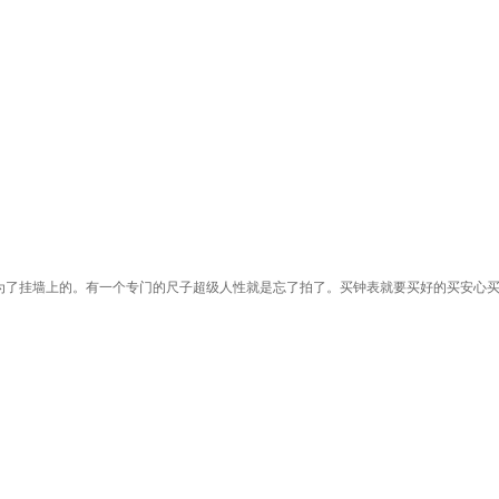
是为了挂墙上的。有一个专门的尺子超级人性就是忘了拍了。买钟表就要买好的买安心