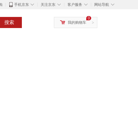
◇
◇
◇
◇
购
手机京东
关注京东
客户服务
网站导航
0
搜索
我的购物车
>