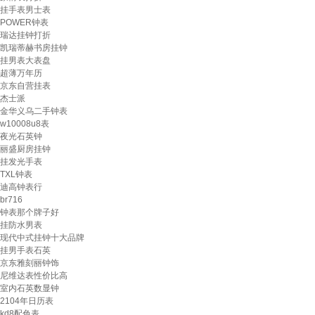
挂手表男士表
POWER钟表
瑞达挂钟打折
凯瑞蒂赫书房挂钟
挂男表大表盘
超薄万年历
京东自营挂表
杰士派
金华义乌二手钟表
w10008u8表
夜光石英钟
丽盛厨房挂钟
挂发光手表
TXL钟表
迪高钟表行
br716
钟表那个牌子好
挂防水男表
现代中式挂钟十大品牌
挂男手表石英
京东雅刻丽钟饰
尼维达表性价比高
室内石英数显钟
2104年日历表
kd8配色表