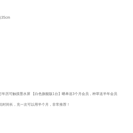
35cm
6万年历可触摸墨水屏 【白色旗舰版1台】晒单送3个月会员，种草送半年会员
机时间长，充一次可以用半个月，非常推荐！