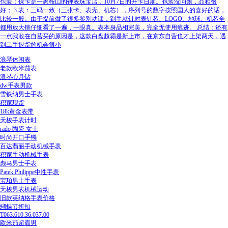
包装：保卡是一家鞍山的钟表珠宝店，10月7日的开卡日期。包装没问题，品相很
好； 3.表：三码一致（三张卡、表壳、机芯），序列号的数字按照国人的喜好的话，
比较一般。由于提前做了很多鉴别功课，到手就针对表针芯、LOGO、地球、机芯全
都用放大镜仔细看了一遍，一眼真。表本身品相完美，完全无使用痕迹。 总结：还有
一点我敢在自营买的原因是，这款白盘超霸是新上市，在京东自营也才上架两天，遇
到二手退货的机会很小
浪琴休闲表
老款欧米茄表
浪琴心月钻
dw手表男款
雪铁纳男士手表
积家现货
18k黄金表带
天梭手表计时
rado 陶瓷 女士
时尚开口手镯
百达翡丽手动机械手表
积家手动机械手表
彪马男士手表
Patek Philippe中性手表
宝珀男士手表
天梭男表机械运动
旧款英纳格手表价格
蝴蝶节折扣
T063.610.36.037.00
欧米茄超霸男