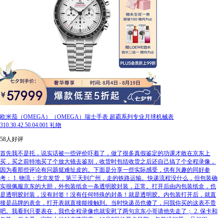
欧米茄（OMEGA）（OMEGA）瑞士手表 超霸系列专业月球机械表
310.30.42.50.04.001 礼物
58人好评
首先我不是托，说实话被一些评价吓着了，做了很多真假鉴定的功课才敢在京东上
买，买之前特地买了个放大镜去鉴别，收货时包括收货之后还自己搞了个全程录像，
因为看那些评论有问题挺难扯皮的。下面是分享一些实际感受，供有兴趣的同好参
考： 1. 物流：北京发货，第三天到广州，走的铁路运输。快递流程没什么，但包装确
实很佩服京东的大胆，外包装纸盒一条透明胶封装，正常。打开后由内包装纸盒，也
是透明胶封装，没有封签！没有任何特殊的封条！就是透明胶。内包装打开后，就直
接是品牌的表盒，打开表就直接能接触到。当时快递员也傻了，问我你买的这表不贵
吧。我看到只要表在，我也全程录像也就安慰了两句京东小哥请他先走了； 2. 保卡和