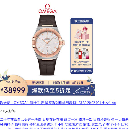
欧米茄（OMEGA）瑞士手表 星座系列机械男表131.23.39.20.02.001 七夕礼物
200人好评
二十年前给自己买过一块蝶飞 现在还在用 跳过一次 修过一次 目前还是很准 一天快两
秒的样子 值得信赖 修的原因是进水了 不听劝戴表游泳 惭愧. 这次老了 有了孙子 庆祝