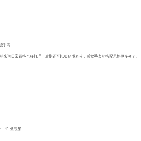
方糖手表
总的来说日常百搭也好打理。后期还可以换皮质表带，感觉手表的搭配风格更多变了。
541 蓝熊猫