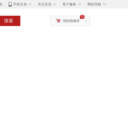
◇
◇
◇
◇
购
手机京东
关注京东
客户服务
网站导航
0
搜索
我的购物车
>