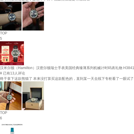
TOP
5
汉米尔顿（Hamilton）汉密尔顿瑞士手表美国经典臻薄系列机械计时码表礼物 H3841
¥
已有13人评论
终于拿下这款熊猫了 本来没打算买这款配色的，直到某一天去线下专柜看了一眼试了一
TOP
6