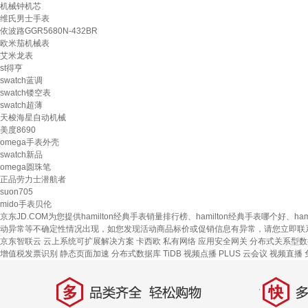
机械钟机芯
维氏男士手表
依波路GGR5680N-432BR
欧米茄机械表
艾米龙表
st得亨
swatch蓝调
swatch镂空表
swatch超薄
天梭海星自动机械
美度8690
omega手表外壳
swatch新品
omega圆珠笔
正品劳力士潜航者
suon705
mido手表贝伦
京东JD.COM为您提供hamilton经典手表销量排行榜、hamilton经典手表哪个好
动异常等不确定性情况出现，如您发现活动商品标价或促销信息有异常，请您立即联
京东智联云
云上系统可扩展解决方案
卡西欧
私有网络
应用安全网关
分布式关系型数据
增值税发票识别
静态页面加速
分布式数据库 TiDB
视频点播
PLUS 云会议
视频直播
多
快
品类齐全，轻松购物
多仓