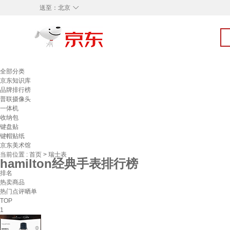
◇
送至：
北京
全部分类
京东知识库
品牌排行榜
普联摄像头
一体机
收纳包
键盘贴
键帽贴纸
京东美术馆
当前位置 :
首页
>
瑞士表
hamilton经典手表排行榜
排名
热卖商品
热门点评晒单
TOP
1