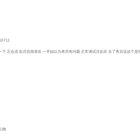
6711
一下 正合适 款式也很喜欢 一开始以为单历有问题 正常调试没反应 去了售后说这个是
礼物