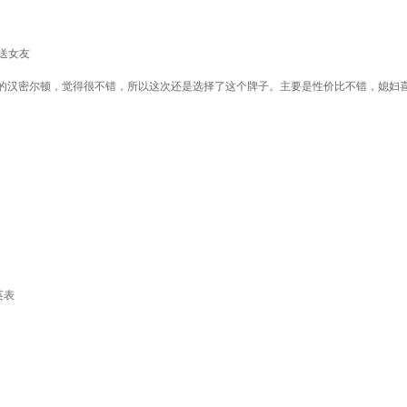
物送女友
的汉密尔顿，觉得很不错，所以这次还是选择了这个牌子。主要是性价比不错，媳妇喜
英表