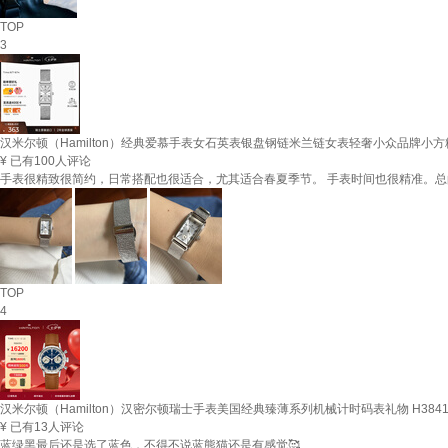
TOP
3
汉米尔顿（Hamilton）经典爱慕手表女石英表银盘钢链米兰链女表轻奢小众品牌小
¥
已有100人评论
手表很精致很简约，日常搭配也很适合，尤其适合春夏季节。 手表时间也很精准。
TOP
4
汉米尔顿（Hamilton）汉密尔顿瑞士手表美国经典臻薄系列机械计时码表礼物 H38416
¥
已有13人评论
蓝绿黑最后还是选了蓝色，不得不说蓝熊猫还是有感觉🥰