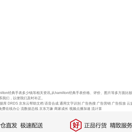
、hamilton经典手表多少钱等相关资讯,从hamilton经典手表价格、评价、图片等多
系我们，以便我们及时补正。
库 DRDS
京东云帮助文档
语音合成
通用文字识别
广告热搜
广告营销
广告投放
云
免费在线办公
流数据总线
京东万象
商家成长
视频点播加速
流计算
好
直发，极速配送
正品行货，精致服务