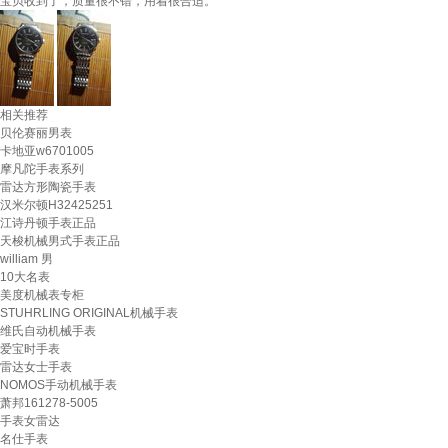
宝贝收到了，质量很不错，用着很合适。
相关推荐
贝伦赛丽男表
卡地亚w6701005
摩凡陀手表系列
雷达方形陶瓷手表
汉米尔顿H32425251
江诗丹顿手表正品
天梭机械男式手表正品
william 男
10大名表
美度机械表专柜
STUHRLING ORIGINAL机械手表
维氏自动机械手表
爱宝时手表
雷达女士手表
NOMOS手动机械手表
萧邦161278-5005
手表女雷达
名仕手表