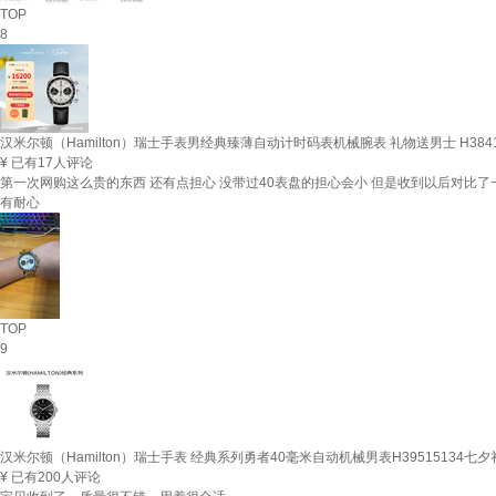
TOP
8
汉米尔顿（Hamilton）瑞士手表男经典臻薄自动计时码表机械腕表 礼物送男士 H3841
¥
已有17人评论
第一次网购这么贵的东西 还有点担心 没带过40表盘的担心会小 但是收到以后对比了
有耐心
TOP
9
汉米尔顿（Hamilton）瑞士手表 经典系列勇者40毫米自动机械男表H39515134七夕
¥
已有200人评论