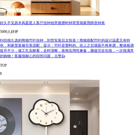
好久不见原木风星星人客厅挂钟创意摇摆时钟背景墙家用静音钟表
5000人好评
纠结很久选的熊猫竹叶挂钟，到货安装后太惊喜！熊猫搭配竹叶的设计温柔又有特
色，和家里装修完美适配，提示：竹叶是塑料的。挂上之后墙面不再单调，整体格调
提升不少，做工扎实耐看，走时清晰，装饰实用性兼备，颜值完全在线，一次很满意
的购物！客服很耐心的回答问题，点赞👍
TOP
8