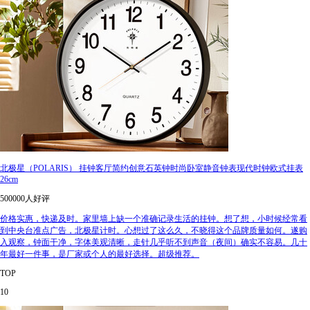
北极星（POLARIS） 挂钟客厅简约创意石英钟时尚卧室静音钟表现代时钟欧式挂表
26cm
500000人好评
价格实惠，快递及时。家里墙上缺一个准确记录生活的挂钟。想了想，小时候经常看
到中央台准点广告，北极星计时。心想过了这么久，不晓得这个品牌质量如何。遂购
入观察，钟面干净，字体美观清晰，走针几乎听不到声音（夜间）确实不容易。几十
年最好一件事，是厂家或个人的最好选择。超级推荐。
TOP
10