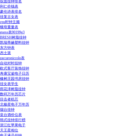
双面挂钟排名
利仁价钱表
豪伦诗表排名
挂复古女表
cpu时钟主频
螺母重量表
guess表90199g3
BRESH树脂挂钟
凯瑞蒂赫塑料挂钟
东方钟表
杰士派
zaccaroniccolo表
自动对时挂钟
欧式客厅装饰挂钟
寿康宝鉴电子日历
橡树庄园书房挂钟
挂女表学生
雨花泽树脂挂钟
数码万年历芯片
目击者机芯
北极星电子万年历
烟台挂钟
皇台酒价位表
韩式挂钟排行榜
浙江红苹果电子
天王星相位
电子液晶挂钟