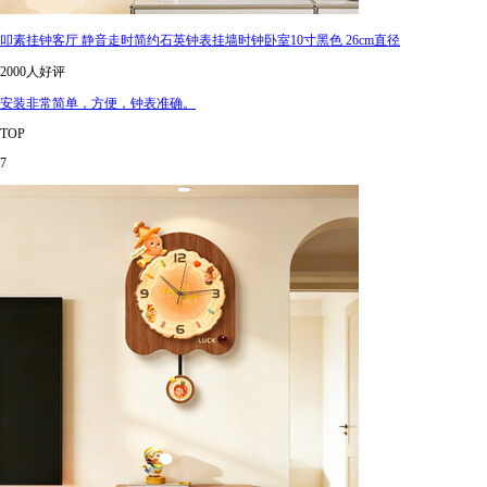
叩素挂钟客厅 静音走时简约石英钟表挂墙时钟卧室10寸黑色 26cm直径
2000人好评
安装非常简单，方便，钟表准确。
TOP
7