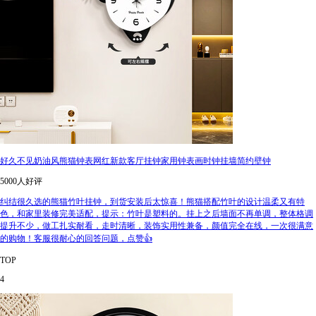
好久不见奶油风熊猫钟表网红新款客厅挂钟家用钟表画时钟挂墙简约壁钟
5000人好评
纠结很久选的熊猫竹叶挂钟，到货安装后太惊喜！熊猫搭配竹叶的设计温柔又有特
色，和家里装修完美适配，提示：竹叶是塑料的。挂上之后墙面不再单调，整体格调
提升不少，做工扎实耐看，走时清晰，装饰实用性兼备，颜值完全在线，一次很满意
的购物！客服很耐心的回答问题，点赞👍
TOP
4