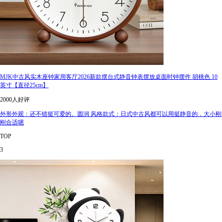
MJK中古风实木座钟家用客厅2026新款摆台式静音钟表摆放桌面时钟摆件 胡桃色 10
英寸【直径25cm】
2000人好评
外形外观：还不错挺可爱的。圆润 风格款式：日式中古风都可以用挺静音的，大小刚
刚合适嗯
TOP
3