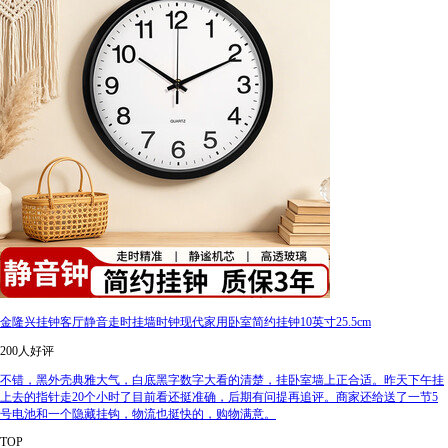
金隆兴挂钟客厅静音走时挂墙时钟现代家用卧室简约挂钟10英寸25.5cm
200人好评
不错，黑外壳典雅大气，白底黑字数字大看的清楚，挂卧室墙上正合适。昨天下午挂
上去的指针走20个小时了目前看还挺准确，后期有问提再追评。商家还给送了一节5
号电池和一个隐藏挂钩，物流也挺快的，购物满意。
TOP