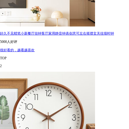
好久不见蜡笔小新餐厅挂钟客厅家用静音钟表创意可左右摇摆玄关挂墙时钟
5000人好评
很好看的，越看越喜欢
TOP
2