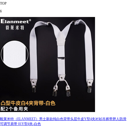
TOP
6
毅莱米特（ELANMEET）男士新款纯白色背带头层牛皮Y型4夹衬衫吊裤带胖人防滑
可调节肩带 01Y型4夹-白色