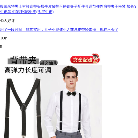
毅莱米特男士衬衫背带头层牛皮吊带不锈钢夹子配件可调节弹性肩带夹子松紧 加长Y
牛皮黑-6153不锈钢4夹(头层牛皮)
45人好评
用了一段时间，非常实用，肚子小屁孩小之前系皮带经常掉，现在不会了
TOP
8