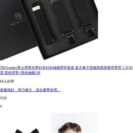
T&Twenties男士背带吊带衬衣衬衫袖箍臂环套装 复古裤子西服西装西裤背带男 2.5CM
宽 黑色背带+黑色袖箍1对
64人好评
质量很好，弹力够大，适合夏季使用。
TOP
4