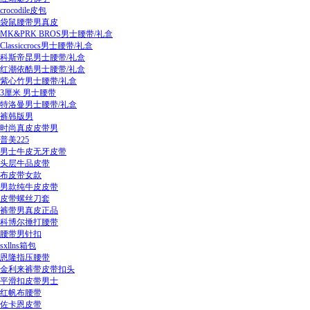
crocodile皮包
袋鼠腰带男真皮
MK&PRK BROS男士腰带/礼盒
Classiccrocs男士腰带/礼盒
科斯帝昆男士腰带/礼盒
红潮依酷男士腰带/礼盒
紫心竹男士腰带/礼盒
3厘米 男士腰带
特洛曼男士腰带/礼盒
裤韩版男
时尚真皮皮带男
普美225
男士牛皮无牙皮带
头层牛品皮带
布皮带女款
男款纯牛皮皮带
皮带螺丝刀套
裤带男真皮正品
科博尔捶打腰带
腰带男针扣
sxllns箱包
恩隆指压腰带
金利来裤带皮带扣头
平滑扣皮带男士
红帆布腰带
佐卡恩皮带