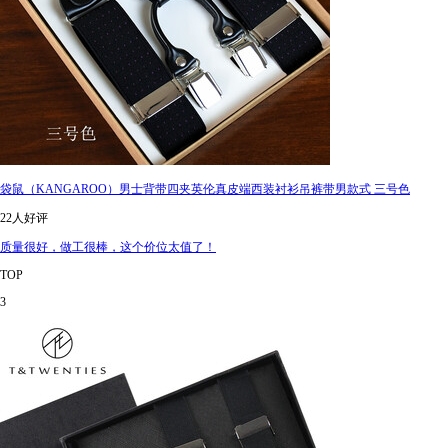
袋鼠（KANGAROO）男士背带四夹英伦真皮端西装衬衫吊裤带男款式 三号色
22人好评
质量很好，做工很棒，这个价位太值了！
TOP
3