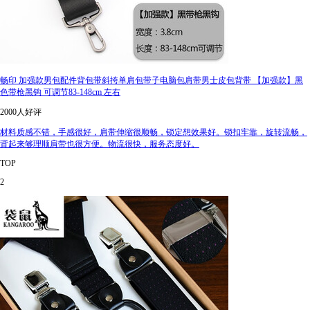
畅印 加强款男包配件背包带斜挎单肩包带子电脑包肩带男士皮包背带 【加强款】黑
色带枪黑钩 可调节83-148cm 左右
2000人好评
材料质感不错，手感很好，肩带伸缩很顺畅，锁定想效果好。锁扣牢靠，旋转流畅，
背起来够理顺肩带也很方便。物流很快，服务态度好。
TOP
2