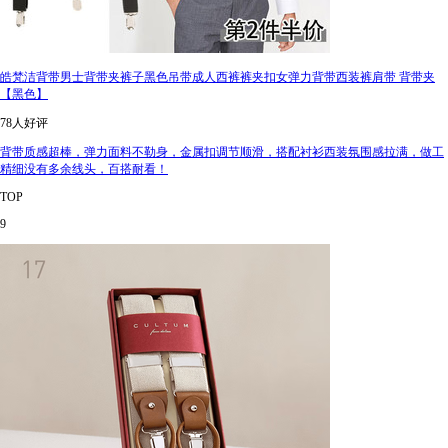
皓梵洁背带男士背带夹裤子黑色吊带成人西裤裤夹扣女弹力背带西装裤肩带 背带夹
【黑色】
78人好评
背带质感超棒，弹力面料不勒身，金属扣调节顺滑，搭配衬衫西装氛围感拉满，做工
精细没有多余线头，百搭耐看！
TOP
9