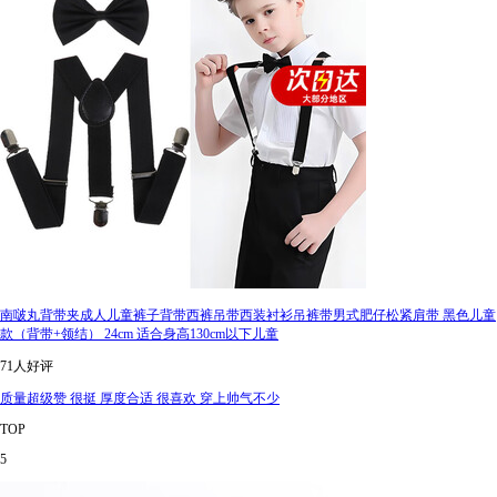
南啵丸背带夹成人儿童裤子背带西裤吊带西装衬衫吊裤带男式肥仔松紧肩带 黑色儿童
款（背带+领结） 24cm 适合身高130cm以下儿童
71人好评
质量超级赞 很挺 厚度合适 很喜欢 穿上帅气不少
TOP
5