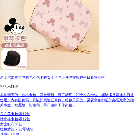
迪士尼米奇卡包包包女包卡包女士卡包证件包零钱包生日礼物女生
5000人好评
非常漂亮的一款小卡包，颜色清新，做工精细。20个左右卡位，能够满足普通人日常
使用。内有防伪码，可以扫码验证真伪。给孩子买的，需要拿各种证件办理政审的相
关事宜，祝愿她一切顺利，早日迈向工作岗位。
乐之美卡包/零钱包
叶米格卡包/零钱包
女士帆布卡包
拉拉波波卡包/零钱包
丹爵PU卡包