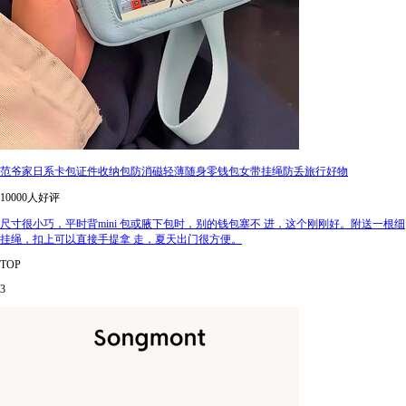
范爷家日系卡包证件收纳包防消磁轻薄随身零钱包女带挂绳防丢旅行好物
10000人好评
尺寸很小巧，平时背mini 包或腋下包时，别的钱包塞不 进，这个刚刚好。附送一根细
挂绳，扣上可以直接手提拿 走，夏天出门很方便。
TOP
3