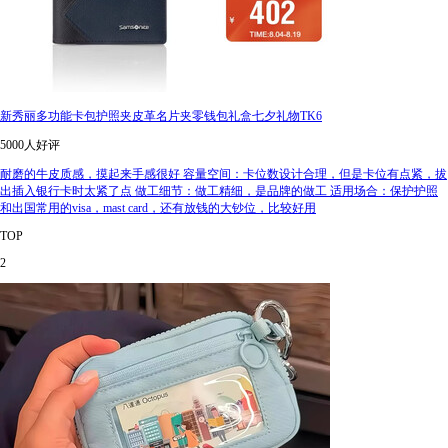
新秀丽多功能卡包护照夹皮革名片夹零钱包礼盒七夕礼物TK6
5000人好评
耐磨的牛皮质感，摸起来手感很好 容量空间：卡位数设计合理，但是卡位有点紧，拔
出插入银行卡时太紧了点 做工细节：做工精细，是品牌的做工 适用场合：保护护照
和出国常用的visa，mast card，还有放钱的大钞位，比较好用
TOP
2