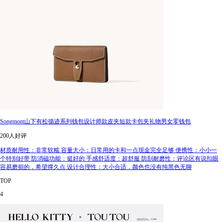
Songmont山下有松循迹系列钱包设计师款皮夹短款卡包夹礼物男女零钱包
200人好评
材质耐用性：非常软糯 容量大小：日常用的卡和一点现金完全足够 便携性：小小一
个特别好带 防消磁功能：挺好的 手感舒适度：超舒服 防刮耐磨性：评论区有说扣眼
容易磨损的，希望撑久点 设计合理性：大小合适，颜色也没有纯黑色无聊
TOP
4