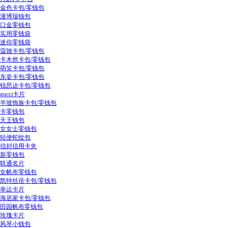
金色卡包/零钱包
漫博瑞钱包
口金零钱包
实用零钱袋
迷你零钱袋
蔻驰卡包/零钱包
卡木然卡包/零钱包
萌笑卡包/零钱包
东姿卡包/零钱包
锐思达卡包/零钱包
gucci卡片
半坡饰族卡包/零钱包
卡零钱包
天王钱包
女女士零钱包
轻便蛇纹包
信封信用卡夹
新零钱包
联通名片
女帆布零钱包
凯特丝蓓卡包/零钱包
幸运卡片
海居家卡包/零钱包
田园帆布零钱包
玫瑰卡片
风琴小钱包