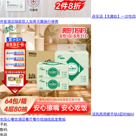
蓓安适【无菌款】一次性四
件套酒店隔脏双人加厚灭菌旅行便携
清风商用擦手纸4层80抽64
包安心餐饮酒店餐厅餐巾纸抽纸批发整箱
手机
数码
电器