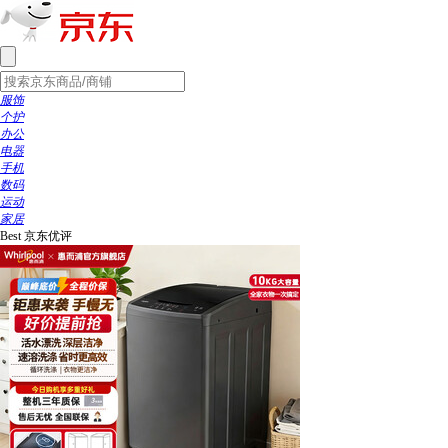
服饰
个护
办公
电器
手机
数码
运动
家居
Best
京东优评