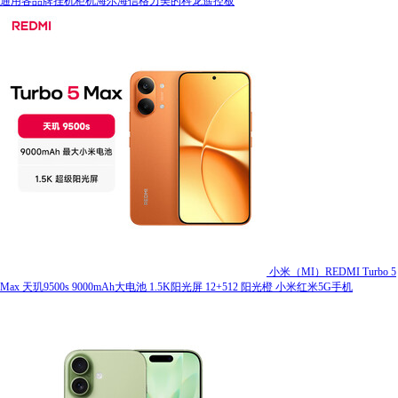
通用各品牌挂机柜机海尔海信格力美的科龙遥控板
小米（MI）REDMI Turbo 5
Max 天玑9500s 9000mAh大电池 1.5K阳光屏 12+512 阳光橙 小米红米5G手机