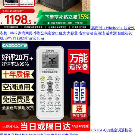
惠而浦（Whirlpool）波轮洗
衣机 10KG 家商两用 小型公寓宿舍出租房 大容量 省水省电 自清洁 活水漂 智能洗衣
机 EWVP112020T 波轮 10kg
CNZGGQ万能空调遥控器