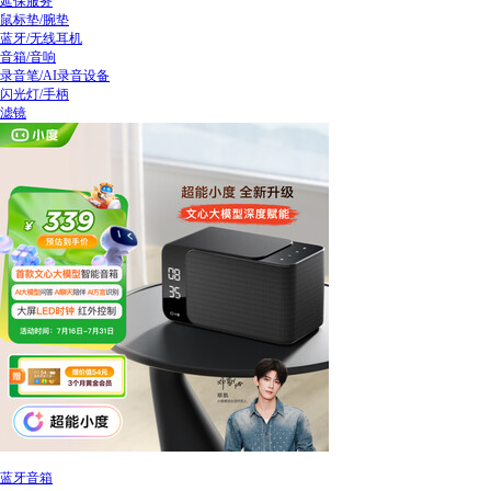
延保服务
鼠标垫/腕垫
蓝牙/无线耳机
音箱/音响
录音笔/AI录音设备
闪光灯/手柄
滤镜
蓝牙音箱