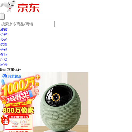
服饰
个护
办公
电器
手机
数码
运动
家居
Best
京东优评