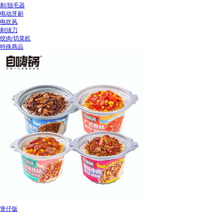
剃/脱毛器
电动牙刷
电吹风
剃须刀
绞肉/切菜机
特殊商品
煲仔饭