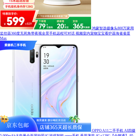
鸿蒙智选摄像头800万家用
监控器360度无死角带夜视全景手机远程可对话 视频室内宠物宝宝看护器海雀雀蛋
Max
OPPO A11二手手机 AI四摄
5 000mAh大电量全面屏拍照4G游戏智能 oppo手机 香草薄荷 4G+128G【全网通】 95