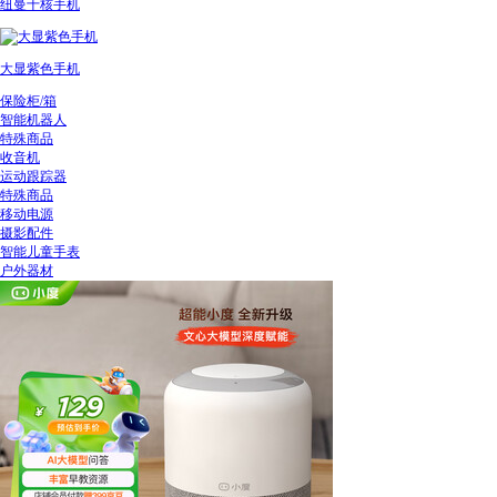
纽曼十核手机
大显紫色手机
保险柜/箱
智能机器人
特殊商品
收音机
运动跟踪器
特殊商品
移动电源
摄影配件
智能儿童手表
户外器材