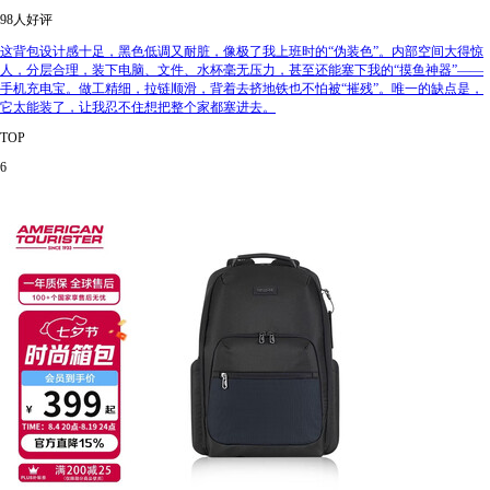
98人好评
这背包设计感十足，黑色低调又耐脏，像极了我上班时的“伪装色”。内部空间大得惊
人，分层合理，装下电脑、文件、水杯毫无压力，甚至还能塞下我的“摸鱼神器”——
手机充电宝。做工精细，拉链顺滑，背着去挤地铁也不怕被“摧残”。唯一的缺点是，
它太能装了，让我忍不住想把整个家都塞进去。
TOP
6