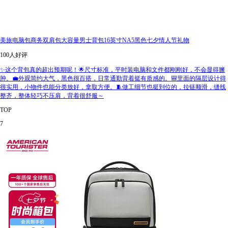
美旅电脑包商务双肩包大容量男士背包16英寸NA5黑色七夕情人节礼物
100人好评
✨这个背包真的超出预期呢！🌟尺寸标准，平时装电脑和文件都刚刚好，不会显得臃
肿。💼外观简约大气，黑色很百搭，日常通勤背着挺有质感的。🎒里面的隔层设计得
很实用，小物件也能分类放好，拿取方便。🧵做工细节也挺到位的，拉链顺滑，缝线
整齐，整体轻巧不压肩，背着很舒服～
TOP
7