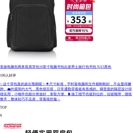
美旅电脑包商务双肩背包16英寸电脑书包出差男士旅行包书包 NA5黑色
100人好评
✨这个背包真的超出预期呢！🌟尺寸标准，平时装电脑和文件都刚刚好，不会显得臃
肿。💼外观简约大气，黑色很百搭，日常通勤背着挺有质感的。🎒里面的隔层设计得
很实用，小物件也能分类放好，拿取方便。🧵做工细节也挺到位的，拉链顺滑，缝线
整齐，整体轻巧不压肩，背着很舒服～
TOP
9