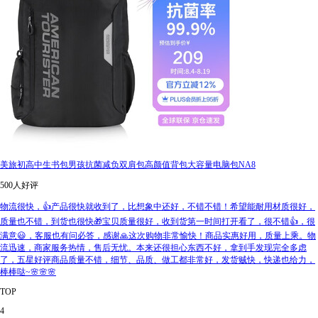
美旅初高中生书包男孩抗菌减负双肩包高颜值背包大容量电脑包NA8
500人好评
物流很快，👍产品很快就收到了，比想象中还好，不错不错！希望能耐用材质很好，
质量也不错，到货也很快🎁宝贝质量很好，收到货第一时间打开看了，很不错👍，很
满意😃，客服也有问必答，感谢🙏这次购物非常愉快！商品实惠好用，质量上乘。物
流迅速，商家服务热情，售后无忧。本来还很担心东西不好，拿到手发现完全多虑
了，五星好评商品质量不错，细节、品质、做工都非常好，发货贼快，快递也给力，
棒棒哒~🌸🌸🌸
TOP
4