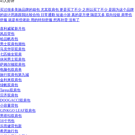
45人好评
买过很多美旅品牌的箱包 尤其双肩包 更是买了不少 之所以买了不少 是因为这个品牌
的设计思路跟我比较合拍 日常通勤 短途小游 真的是方便 隔层又多 双向拉链 肩带也
舒服 就是有些老款 用的特别舒服 想再补货 没有了
喜利威鲨新月包
风后背包
哈品帆布包
男士双肩包潮包
马克华菲双肩包
七匹狼女双肩
休闲男士双肩包
萨姆尔顿双肩包
电脑包双肩单
旅行双肩包第九城
金利来双肩包
绿帆双肩包
Targus双肩包
贝齐双肩包
DOOGACCI双肩包
小容量背包
GINKGO LEAF双肩包
男搭扣双肩包
16寸书包
乐而健背包新
希恩旅行包