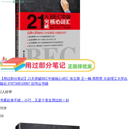
【用过部分笔记】21天突破BEC中级核心词汇 张立斯 王一楠 周慧慧 大连理工大学出
版社 9787568510967 旧书云书籍
2人好评
书看起来不错，小巧，又是个美女用过的！好
TOP
10