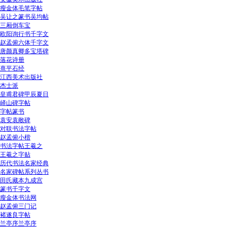
瘦金体毛笔字帖
吴让之篆书吴均帖
三厢倒车宝
欧阳询行书千字文
赵孟俯六体千字文
唐颜真卿多宝塔碑
落花诗册
熹平石经
江西美术出版社
杰士派
皇甫君碑甲辰夏日
峄山碑字帖
字帖篆书
袁安袁敞碑
对联书法字帖
赵孟俯小楷
书法字帖王羲之
王羲之字贴
历代书法名家经典
名家碑帖系列丛书
田氏藏本九成宫
篆书千字文
瘦金体书法网
赵孟俯三门记
褚遂良字帖
兰亭序兰亭序