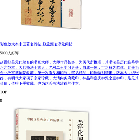
彩色放大本中国著名碑帖·赵孟頫临淳化阁帖
5000人好评
赵孟頫是元代著名的书画大师，大师作品甚多，为历代所推崇，其书法是历代临摹学
习之范本，大师师法于古人，尤对二王学习更甚，自成一体，世之称为赵体。此册为
台北故宫博物院收藏，第一次看见和印制，罕见精品，印刷特别清晰，版本大，纸张
好，有明代大家项子京家珍藏，大清内务府藏印，神品和嘉庆御览之宝御印，足见其
价值，值得下手收藏。也为赵氏书法难得的佳本。
TOP
8