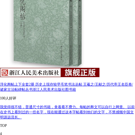
淳化阁帖上下全套2册 历史上现存较早毛笔书法丛帖 王羲之/王献之/历代帝王名臣卷/
诸家古法帖碑帖丛书浙江人民美术出版社图书籍
100人好评
我觉得很不错，普通尺寸的书籍，拿着看不费力。每帖的释文可以自行上网查。 以前
在史书上看到过的一些名字，现在能通过这本字帖看到他们的文字，不禁感慨中国文
明源远流长。
TOP
4