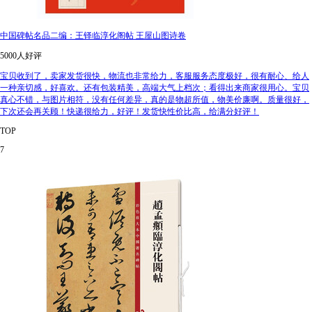
中国碑帖名品二编：王铎临淳化阁帖 王屋山图诗卷
5000人好评
宝贝收到了，卖家发货很快，物流也非常给力，客服服务态度极好，很有耐心、给人
一种亲切感，好喜欢。还有包装精美，高端大气上档次；看得出来商家很用心。宝贝
真心不错，与图片相符，没有任何差异，真的是物超所值，物美价廉啊。质量很好，
下次还会再关顾！快递很给力，好评！发货快性价比高，给满分好评！
TOP
7