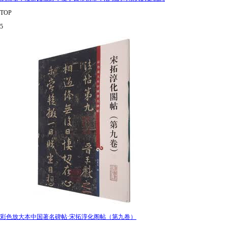
TOP
5
彩色放大本中国著名碑帖·宋拓淳化阁帖（第九卷）