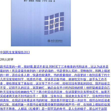
中国民生发展报告2013
200人好评
跟书店里的一样，很好哦 废话不多说 同时买了三本推拿的书和这本，比认为这本是
最好的！而且是最先收到的！好评必须的，书是替别人买的，货刚收到，和网上描述
的一样，适合众多人群，快递也较满意。书的质量很好，内容更好！收到后看了约十
几页没发现错别字，纸质也不错。应该是正版书籍，谢谢吃完午饭，趁手头工作不
多，便给朋友发了条短信，这次等了半个小时，却依旧没有朋友的回信。我开始坐立
不安，记得不久的过去，就算她忙，她总会在半小时内回他的呀！他怀疑难道是自己
昨天没发短信给她她生气了？两小时后信息回来，告诉我要到京东帮他买书，如果不
买或者两天收不到书就分手！，我靠，没有办法，我就来京东买书了。没有想到书到
得真快。在我还没有看这本书的时候，我丝毫不怀疑它是一本好书，很符合80后读者
的口味。很难想象一本图书会被我看得像郭德纲的相声书一样，在地铁上都如饥似渴
地手不释卷。人都说《红楼梦》是一部罕见的奇书，是人生的镜子，那么对于这部