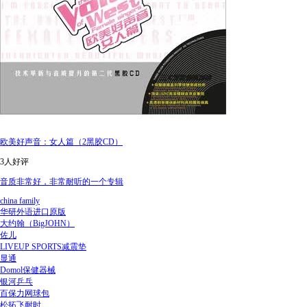
欧美好声音：女人篇（2黑胶CD）
3人好评
音质非常好，非常耐听的一个专辑
china family
华研外语进口原版
大约翰（BigJOHN）
佐儿
LIVEUP SPORTS减震垫
显通
Domol保健器械
银河乒乓
百保力网球包
松拓飞耐时