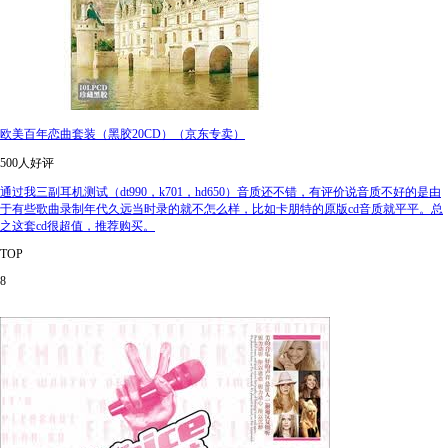
欧美百年恋曲套装（黑胶20CD）（京东专卖）
500人好评
通过我三副耳机测试（dt990，k701，hd650）音质还不错，有评价说音质不好的是由
于有些歌曲录制年代久远当时录的就不怎么样，比如卡朋特的原版cd音质就平平。总
之这套cd很超值，推荐购买。
TOP
8