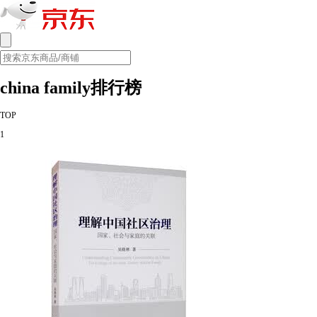
china family排行榜
TOP
1