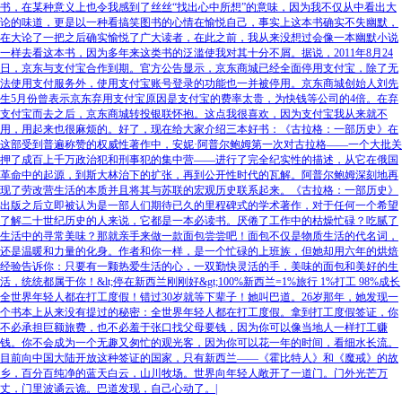
书，在某种意义上也令我感到了丝丝“找出心中所想”的意味，因为我不仅从中看出大
论的味道，更是以一种看搞笑图书的心情在愉悦自己，事实上这本书确实不失幽默，
在大论了一把之后确实愉悦了广大读者，在此之前，我从来没想过会像一本幽默小说
一样去看这本书，因为多年来这类书的泛滥使我对其十分不屑。据说，2011年8月24
日，京东与支付宝合作到期。官方公告显示，京东商城已经全面停用支付宝，除了无
法使用支付服务外，使用支付宝账号登录的功能也一并被停用。京东商城创始人刘先
生5月份曾表示京东弃用支付宝原因是支付宝的费率太贵，为快钱等公司的4倍。在弃
支付宝而去之后，京东商城转投银联怀抱。这点我很喜欢，因为支付宝我从来就不
用，用起来也很麻烦的。好了，现在给大家介绍三本好书：《古拉格：一部历史》在
这部受到普遍称赞的权威性著作中，安妮·阿普尔鲍姆第一次对古拉格——一个大批关
押了成百上千万政治犯和刑事犯的集中营——进行了完全纪实性的描述，从它在俄国
革命中的起源，到斯大林治下的扩张，再到公开性时代的瓦解。阿普尔鲍姆深刻地再
现了劳改营生活的本质并且将其与苏联的宏观历史联系起来。《古拉格：一部历史》
出版之后立即被认为是一部人们期待已久的里程碑式的学术著作，对于任何一个希望
了解二十世纪历史的人来说，它都是一本必读书。厌倦了工作中的枯燥忙碌？吃腻了
生活中的寻常美味？那就亲手来做一款面包尝尝吧！面包不仅是物质生活的代名词，
还是温暖和力量的化身。作者和你一样，是一个忙碌的上班族，但她却用六年的烘焙
经验告诉你：只要有一颗热爱生活的心，一双勤快灵活的手，美味的面包和美好的生
活，统统都属于你！&lt;停在新西兰刚刚好&gt;100%新西兰=1%旅行 1%打工 98%成长
全世界年轻人都在打工度假！错过30岁就等下辈子！她叫巴道。26岁那年，她发现一
个书本上从来没有提过的秘密：全世界年轻人都在打工度假。拿到打工度假签证，你
不必承担巨额旅费，也不必羞于张口找父母要钱，因为你可以像当地人一样打工赚
钱。你不会成为一个无趣又匆忙的观光客，因为你可以花一年的时间，看细水长流。
目前向中国大陆开放这种签证的国家，只有新西兰——《霍比特人》和《魔戒》的故
乡，百分百纯净的蓝天白云，山川牧场。世界向年轻人敞开了一道门。门外光芒万
丈，门里波谲云诡。巴道发现，自己心动了。|