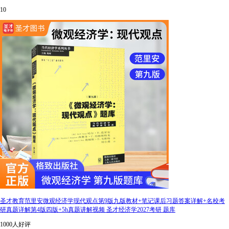
10
圣才教育范里安微观经济学现代观点第9版九版教材+笔记课后习题答案详解+名校考
研真题详解第4版四版+5h真题讲解视频 圣才经济学2027考研 题库
1000人好评