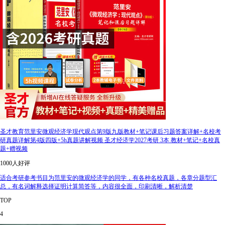
圣才教育范里安微观经济学现代观点第9版九版教材+笔记课后习题答案详解+名校考
研真题详解第4版四版+5h真题讲解视频 圣才经济学2027考研 3本 教材+笔记+名校真
题+赠视频
1000人好评
适合考研参考书目为范里安的微观经济学的同学，有各种名校真题，各章分题型汇
总，有名词解释选择证明计算简答等，内容很全面，印刷清晰，解析清楚
TOP
4