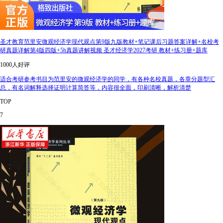
圣才教育范里安微观经济学现代观点第9版九版教材+笔记课后习题答案详解+名校考
研真题详解第4版四版+5h真题讲解视频 圣才经济学2027考研 教材+练习册+题库
1000人好评
适合考研参考书目为范里安的微观经济学的同学，有各种名校真题，各章分题型汇
总，有名词解释选择证明计算简答等，内容很全面，印刷清晰，解析清楚
TOP
7