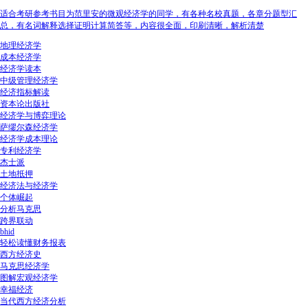
适合考研参考书目为范里安的微观经济学的同学，有各种名校真题，各章分题型汇
总，有名词解释选择证明计算简答等，内容很全面，印刷清晰，解析清楚
地理经济学
成本经济学
经济学读本
中级管理经济学
经济指标解读
资本论出版社
经济学与博弈理论
萨缪尔森经济学
经济学成本理论
专利经济学
杰士派
土地抵押
经济法与经济学
个体崛起
分析马克思
跨界联动
bhid
轻松读懂财务报表
西方经济史
马克思经济学
图解宏观经济学
幸福经济
当代西方经济分析