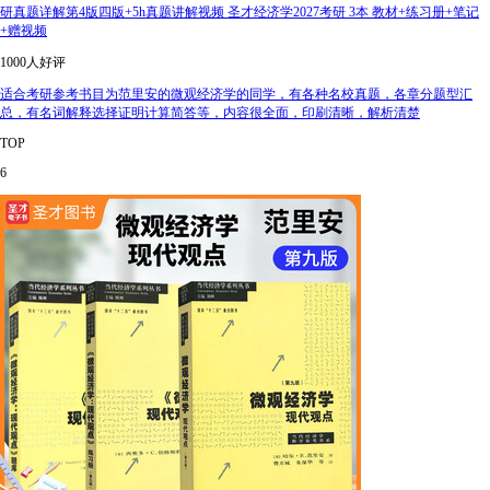
研真题详解第4版四版+5h真题讲解视频 圣才经济学2027考研 3本 教材+练习册+笔记
+赠视频
1000人好评
适合考研参考书目为范里安的微观经济学的同学，有各种名校真题，各章分题型汇
总，有名词解释选择证明计算简答等，内容很全面，印刷清晰，解析清楚
TOP
6