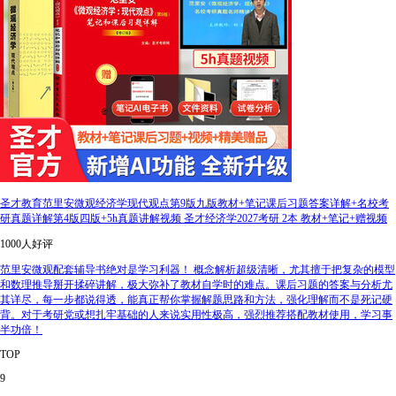
圣才教育范里安微观经济学现代观点第9版九版教材+笔记课后习题答案详解+名校考
研真题详解第4版四版+5h真题讲解视频 圣才经济学2027考研 2本 教材+笔记+赠视频
1000人好评
范里安微观配套辅导书绝对是学习利器！ 概念解析超级清晰，尤其擅于把复杂的模型
和数理推导掰开揉碎讲解，极大弥补了教材自学时的难点。课后习题的答案与分析尤
其详尽，每一步都说得透，能真正帮你掌握解题思路和方法，强化理解而不是死记硬
背。对于考研党或想扎牢基础的人来说实用性极高，强烈推荐搭配教材使用，学习事
半功倍！
TOP
9