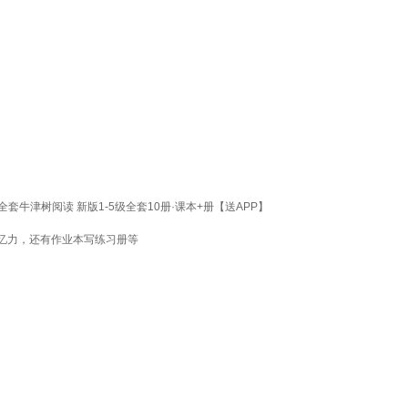
OPW教材全套牛津树阅读 新版1-5级全套10册·课本+册【送APP】
忆力，还有作业本写练习册等