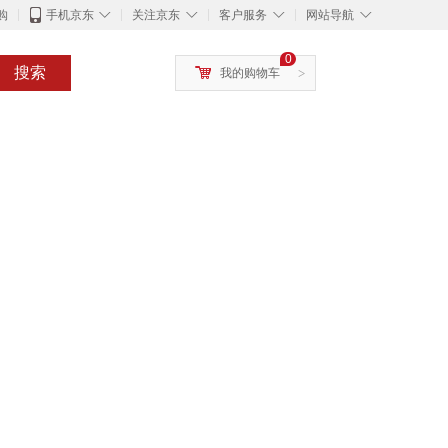
◇
◇
◇
◇
购
手机京东
关注京东
客户服务
网站导航
0
搜索
我的购物车
>