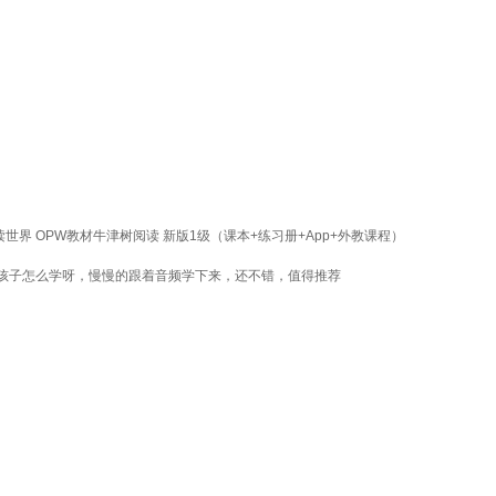
牛津自然拼读世界 OPW教材牛津树阅读 新版1级（课本+练习册+App+外教课程）
孩子怎么学呀，慢慢的跟着音频学下来，还不错，值得推荐