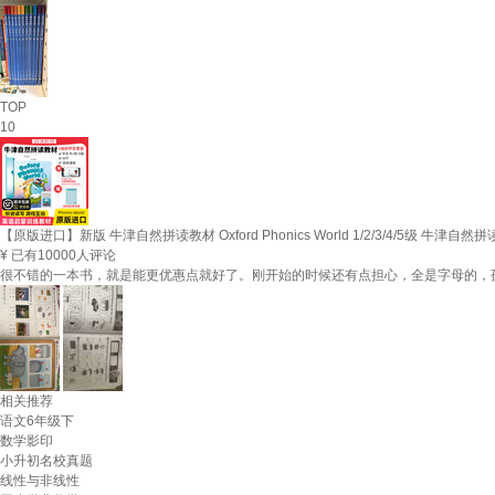
TOP
10
【原版进口】新版 牛津自然拼读教材 Oxford Phonics World 1/2/3/4/5级 
¥
已有10000人评论
很不错的一本书，就是能更优惠点就好了。刚开始的时候还有点担心，全是字母的，
相关推荐
语文6年级下
数学影印
小升初名校真题
线性与非线性