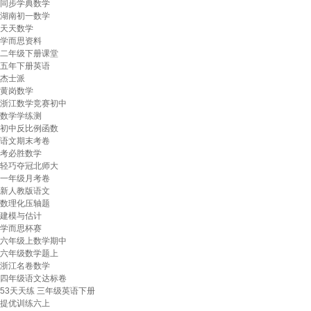
同步学典数学
湖南初一数学
天天数学
学而思资料
二年级下册课堂
五年下册英语
杰士派
黄岗数学
浙江数学竞赛初中
数学学练测
初中反比例函数
语文期末考卷
考必胜数学
轻巧夺冠北师大
一年级月考卷
新人教版语文
数理化压轴题
建模与估计
学而思杯赛
六年级上数学期中
六年级数学题上
浙江名卷数学
四年级语文达标卷
53天天练 三年级英语下册
提优训练六上