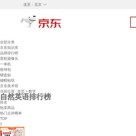
◇
送至：
北京
全部分类
京东知识库
品牌排行榜
普联摄像头
一体机
收纳包
键盘贴
键帽贴纸
京东美术馆
当前位置 :
首页
>
数学
自然英语排行榜
排名
热卖商品
热门点评晒单
TOP
1