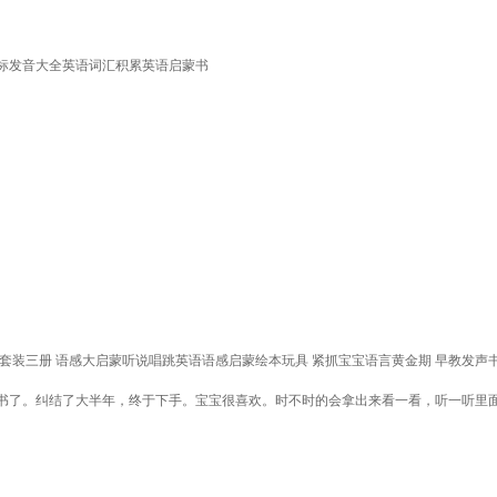
标发音大全英语词汇积累英语启蒙书
然英语启蒙发声书 套装三册 语感大启蒙听说唱跳英语语感启蒙绘本玩具 紧抓宝宝语言黄金期 早教发声
书了。纠结了大半年，终于下手。宝宝很喜欢。时不时的会拿出来看一看，听一听里