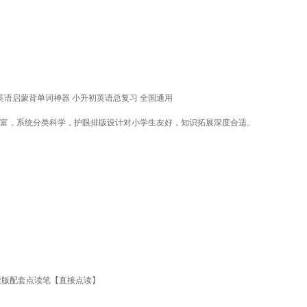
 英语启蒙背单词神器 小升初英语总复习 全国通用
丰富，系统分类科学，护眼排版设计对小学生友好，知识拓展深度合适。
ld点读版配套点读笔【直接点读】