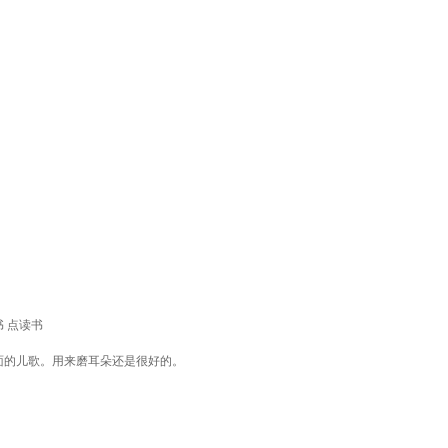
书 点读书
面的儿歌。用来磨耳朵还是很好的。