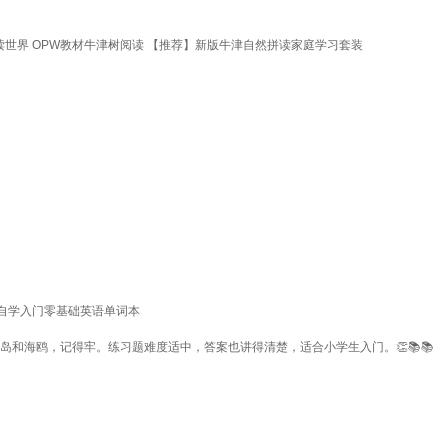
级 牛津自然拼读世界 OPW教材牛津树阅读 【推荐】新版牛津自然拼读家庭学习套装
自学入门零基础英语单词本
岛和海鸥，记得牢。练习题难度适中，答案也讲得清楚，适合小学生入门。👏📚📚