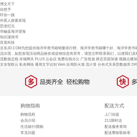
博文天下
自然予
吓你一跳
外星人探索发现
恐龙纪元
华融蓝海洋望海
知识漫画书
良英科技
京东JD.COM为您提供海洋学类书籍销量排行榜、海洋学类书籍哪个好、海洋学类
况出现，如您发现活动商品标价或促销信息有异常，请您立即联系我们，以便我们及
流数据总线
存储网关
PLUS 云会议
免费在线办公
广告投放
静态页面加速
视频点播
京东智联云
私有网络
通用文字识别
Web 应用防火墙
流计算
分布式关系型数据库 DR
多
快
品类齐全，轻松购物
多仓
购物指南
配送方式
购物流程
上门自提
会员介绍
211限时达
生活旅行/团购
配送服务查询
常见问题
配送费收取标准