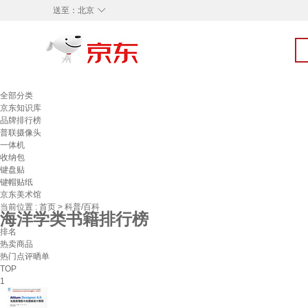
◇
送至：
北京
全部分类
京东知识库
品牌排行榜
普联摄像头
一体机
收纳包
键盘贴
键帽贴纸
京东美术馆
当前位置 :
首页
>
科普/百科
海洋学类书籍排行榜
排名
热卖商品
热门点评晒单
TOP
1