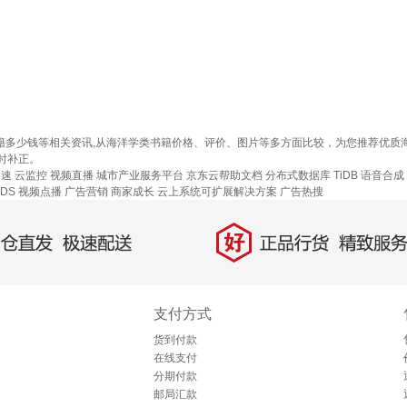
书籍多少钱等相关资讯,从海洋学类书籍价格、评价、图片等多方面比较，为您推荐优
时补正。
加速
云监控
视频直播
城市产业服务平台
京东云帮助文档
分布式数据库 TiDB
语音合成
DS
视频点播
广告营销
商家成长
云上系统可扩展解决方案
广告热搜
好
直发，极速配送
正品行货，精致服务
支付方式
货到付款
在线支付
分期付款
邮局汇款