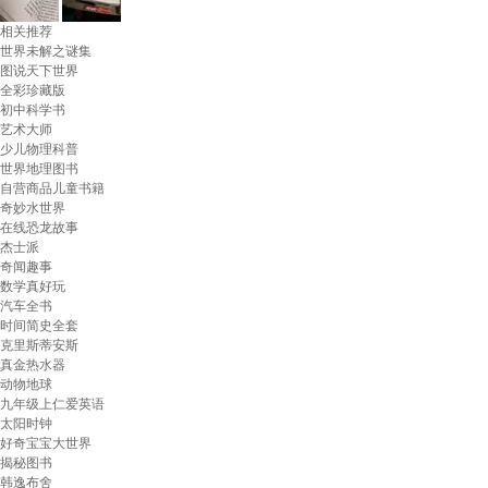
相关推荐
世界未解之谜集
图说天下世界
全彩珍藏版
初中科学书
艺术大师
少儿物理科普
世界地理图书
自营商品儿童书籍
奇妙水世界
在线恐龙故事
杰士派
奇闻趣事
数学真好玩
汽车全书
时间简史全套
克里斯蒂安斯
真金热水器
动物地球
九年级上仁爱英语
太阳时钟
好奇宝宝大世界
揭秘图书
韩逸布舍