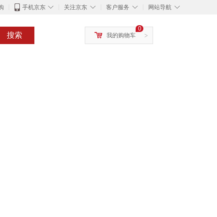
◇
◇
◇
◇
购
手机京东
关注京东
客户服务
网站导航
0
搜索
我的购物车
>