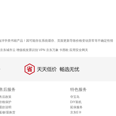
质海洋学类书籍产品！因可能存在系统缓存、页面更新导致价格变动异常等不确定性情
京东城市云
增值税发票识别
VPN
京东万象
卡西欧
应用安全网关
省
天天低价，畅选无忧
售后服务
特色服务
售后政策
夺宝岛
价格保护
DIY装机
退款说明
延保服务
返修/退换货
京东E卡