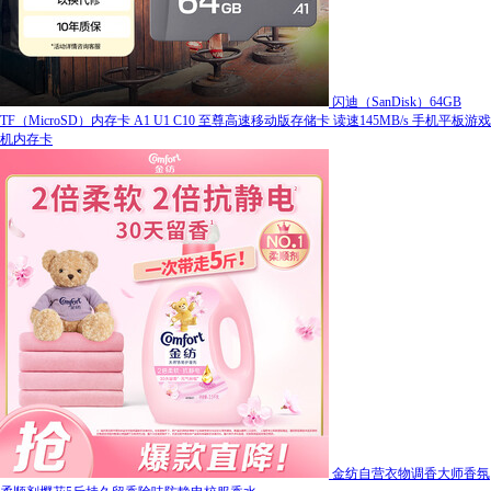
闪迪（SanDisk）64GB
TF（MicroSD）内存卡 A1 U1 C10 至尊高速移动版存储卡 读速145MB/s 手机平板游戏
机内存卡
金纺自营衣物调香大师香氛