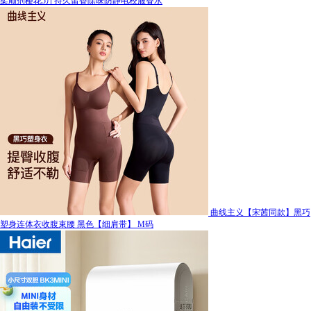
柔顺剂樱花5斤持久留香除味防静电校服香水
曲线主义【宋茜同款】黑巧
塑身连体衣收腹束腰 黑色【细肩带】 M码