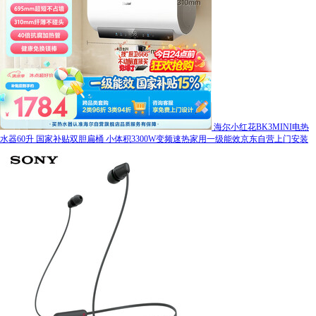
海尔小红花BK3MINI电热
水器60升 国家补贴双胆扁桶 小体积3300W变频速热家用一级能效京东自营上门安装