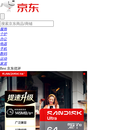
服饰
个护
办公
电器
手机
数码
运动
家居
Best
京东优评