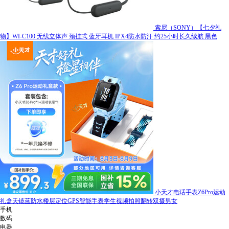
索尼（SONY）【七夕礼
物】WI-C100 无线立体声 颈挂式 蓝牙耳机 IPX4防水防汗 约25小时长久续航 黑色
小天才电话手表Z6Pro运动
礼盒天镜蓝防水楼层定位GPS智能手表学生视频拍照翻转双摄男女
手机
数码
电器