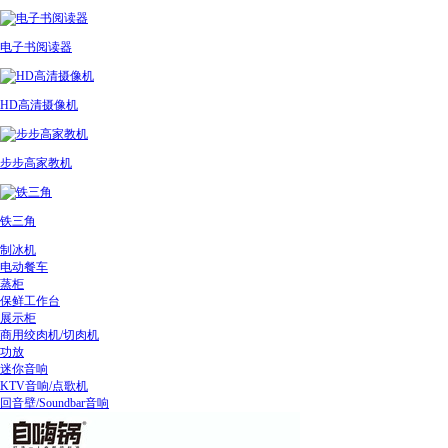
电子书阅读器
HD高清摄像机
步步高家教机
铁三角
制冰机
电动餐车
蒸柜
保鲜工作台
展示柜
商用绞肉机/切肉机
功放
迷你音响
KTV音响/点歌机
回音壁/Soundbar音响