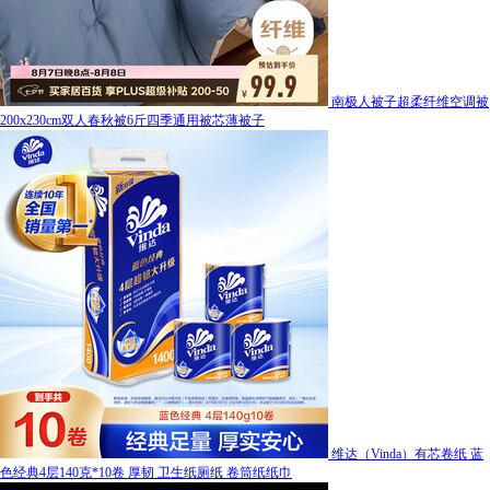
南极人被子超柔纤维空调被
200x230cm双人春秋被6斤四季通用被芯薄被子
维达（Vinda）有芯卷纸 蓝
色经典4层140克*10卷 厚韧 卫生纸厕纸 卷筒纸纸巾