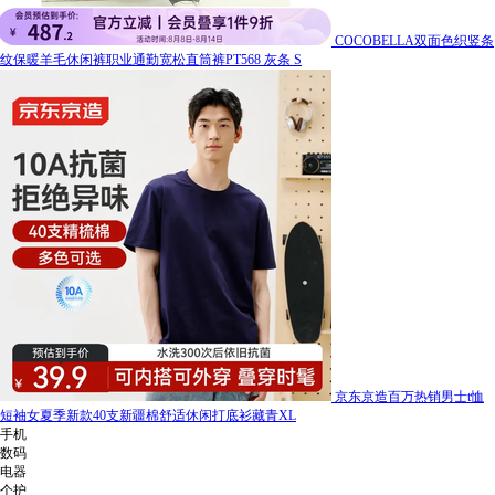
COCOBELLA双面色织竖条
纹保暖羊毛休闲裤职业通勤宽松直筒裤PT568 灰条 S
京东京造百万热销男士t恤
短袖女夏季新款40支新疆棉舒适休闲打底衫藏青XL
手机
数码
电器
个护