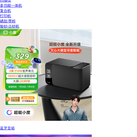
扫描仪
多功能一体机
复合机
打印机
硒鼓/墨粉
验钞/点钞机
蓝牙音箱