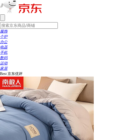
服饰
个护
办公
电器
手机
数码
运动
家居
Best
京东优评