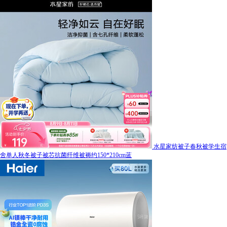
水星家纺被子春秋被学生宿
舍单人秋冬被子被芯抗菌纤维被褥约150*210cm蓝