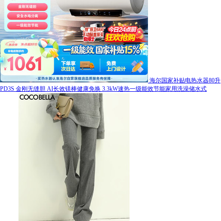
海尔国家补贴电热水器80升
PD3S 金刚无缝胆 AI长效镁棒健康免换 3.3kW速热一级能效节能家用洗澡储水式