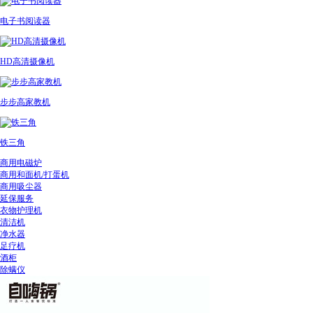
电子书阅读器
HD高清摄像机
步步高家教机
铁三角
商用电磁炉
商用和面机/打蛋机
商用吸尘器
延保服务
衣物护理机
清洁机
净水器
足疗机
酒柜
除螨仪