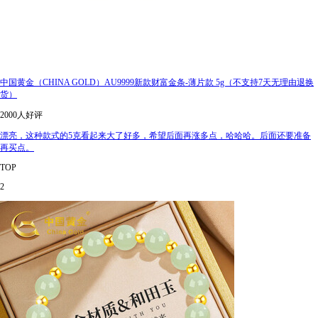
中国黄金（CHINA GOLD）AU9999新款财富金条-薄片款 5g（不支持7天无理由退换
货）
2000人好评
漂亮，这种款式的5克看起来大了好多，希望后面再涨多点，哈哈哈。后面还要准备
再买点。
TOP
2