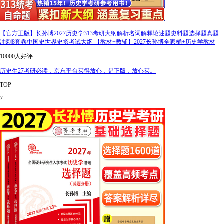
【官方正版】长孙博2027历史学313考研大纲解析名词解释论述题史料题选择题真题
冲刺8套卷中国史世界史搭考试大纲 【教材+教辅】2027长孙博全家桶+历史学教材
10000人好评
历史生27考研必读，京东平台买得放心，是正版，放心买。
TOP
7