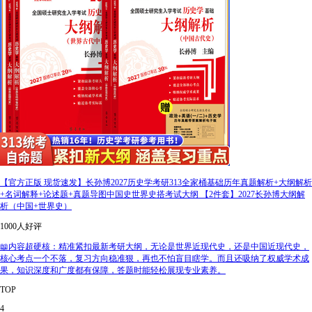
【官方正版 现货速发】长孙博2027历史学考研313全家桶基础历年真题解析+大纲解析
+名词解释+论述题+真题导图中国史世界史搭考试大纲 【2件套】2027长孙博大纲解
析（中国+世界史）
1000人好评
📖内容超硬核：精准紧扣最新考研大纲，无论是世界近现代史，还是中国近现代史，
核心考点一个不落，复习方向稳准狠，再也不怕盲目瞎学。而且还吸纳了权威学术成
果，知识深度和广度都有保障，答题时能轻松展现专业素养。
TOP
4