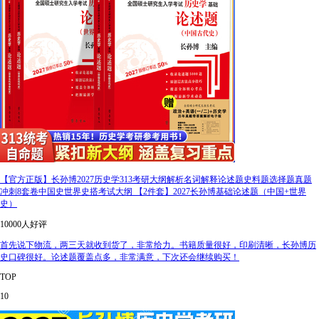
【官方正版】长孙博2027历史学313考研大纲解析名词解释论述题史料题选择题真题
冲刺8套卷中国史世界史搭考试大纲 【2件套】2027长孙博基础论述题（中国+世界
史）
10000人好评
首先说下物流，两三天就收到货了，非常给力。书籍质量很好，印刷清晰，长孙博历
史口碑很好。论述题覆盖点多，非常满意，下次还会继续购买！
TOP
10