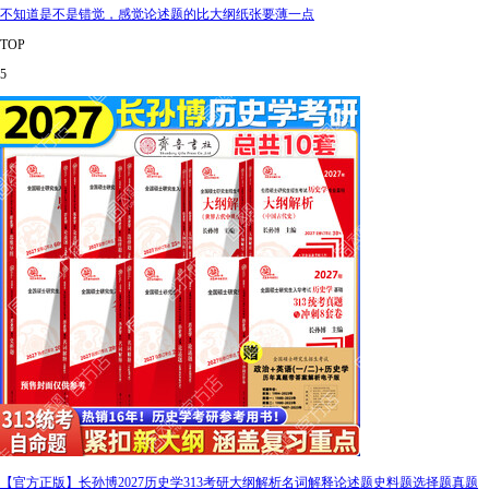
不知道是不是错觉，感觉论述题的比大纲纸张要薄一点
TOP
5
【官方正版】长孙博2027历史学313考研大纲解析名词解释论述题史料题选择题真题