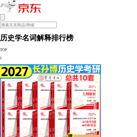
历史学名词解释排行榜
TOP
1