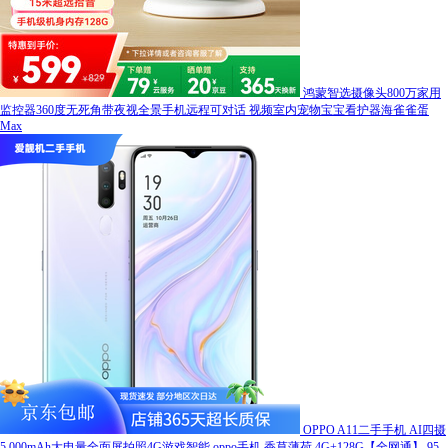
鸿蒙智选摄像头800万家用
监控器360度无死角带夜视全景手机远程可对话 视频室内宠物宝宝看护器海雀雀蛋
Max
OPPO A11二手手机 AI四摄
5 000mAh大电量全面屏拍照4G游戏智能 oppo手机 香草薄荷 4G+128G【全网通】 95