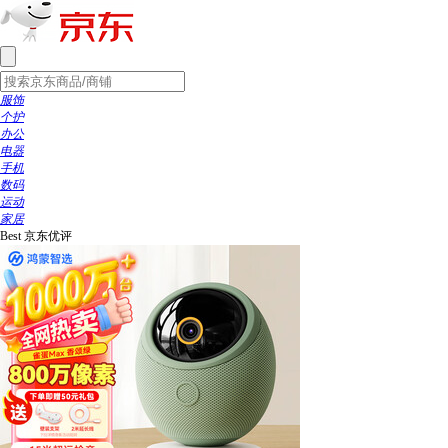
服饰
个护
办公
电器
手机
数码
运动
家居
Best
京东优评