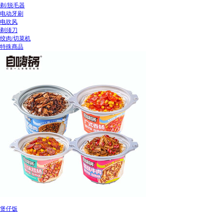
剃/脱毛器
电动牙刷
电吹风
剃须刀
绞肉/切菜机
特殊商品
煲仔饭