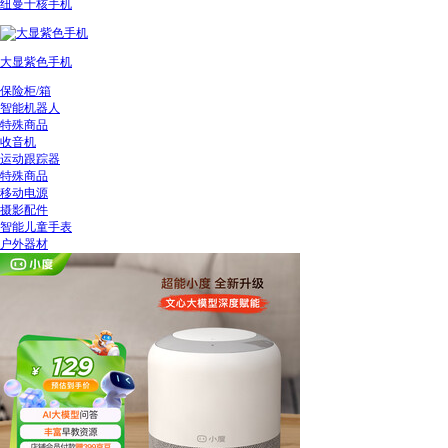
纽曼十核手机
大显紫色手机
保险柜/箱
智能机器人
特殊商品
收音机
运动跟踪器
特殊商品
移动电源
摄影配件
智能儿童手表
户外器材