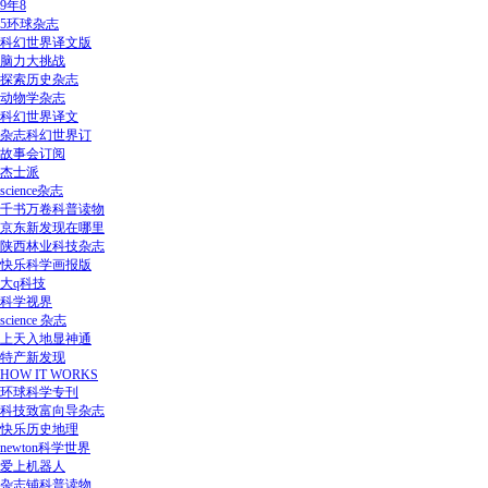
9年8
5环球杂志
科幻世界译文版
脑力大挑战
探索历史杂志
动物学杂志
科幻世界译文
杂志科幻世界订
故事会订阅
杰士派
science杂志
千书万卷科普读物
京东新发现在哪里
陕西林业科技杂志
快乐科学画报版
大q科技
科学视界
science 杂志
上天入地显神通
特产新发现
HOW IT WORKS
环球科学专刊
科技致富向导杂志
快乐历史地理
newton科学世界
爱上机器人
杂志铺科普读物