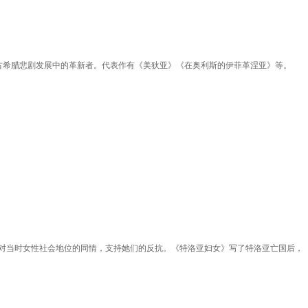
古希腊悲剧发展中的革新者。代表作有《美狄亚》《在奥利斯的伊菲革涅亚》等。
对当时女性社会地位的同情，支持她们的反抗。《特洛亚妇女》写了特洛亚亡国后，