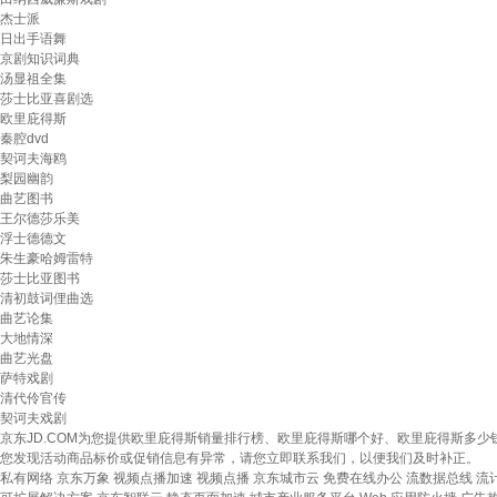
杰士派
日出手语舞
京剧知识词典
汤显祖全集
莎士比亚喜剧选
欧里庇得斯
秦腔dvd
契诃夫海鸥
梨园幽韵
曲艺图书
王尔德莎乐美
浮士德德文
朱生豪哈姆雷特
莎士比亚图书
清初鼓词俚曲选
曲艺论集
大地情深
曲艺光盘
萨特戏剧
清代伶官传
契诃夫戏剧
京东JD.COM为您提供欧里庇得斯销量排行榜、欧里庇得斯哪个好、欧里庇得斯多
您发现活动商品标价或促销信息有异常，请您立即联系我们，以便我们及时补正。
私有网络
京东万象
视频点播加速
视频点播
京东城市云
免费在线办公
流数据总线
流