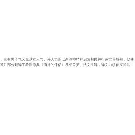
腥，富有男子气又充满女人气。诗人力图以新酒神精神启蒙邦民并打造世界城邦，促使
。笺注部分翻译了希腊原典《酒神的伴侣》及相关英、法文注释，译文力求信实通达；