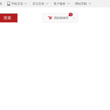
◇
◇
◇
◇
购
手机京东
关注京东
客户服务
网站导航
0
搜索
我的购物车
>