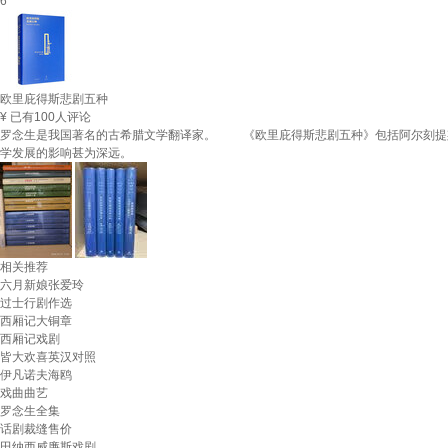
6
欧里庇得斯悲剧五种
¥
已有100人评论
罗念生是我国著名的古希腊文学翻译家。 《欧里庇得斯悲剧五种》包括阿尔刻提
学发展的影响甚为深远。
相关推荐
六月新娘张爱玲
过士行剧作选
西厢记大铜章
西厢记戏剧
皆大欢喜英汉对照
伊凡诺夫海鸥
戏曲曲艺
罗念生全集
话剧裁缝售价
田纳西威廉斯戏剧