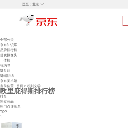
◇
送至：
北京
全部分类
京东知识库
品牌排行榜
普联摄像头
一体机
收纳包
键盘贴
键帽贴纸
京东美术馆
当前位置 :
首页
>
戏剧文学
欧里庇得斯排行榜
排名
热卖商品
热门点评晒单
TOP
1