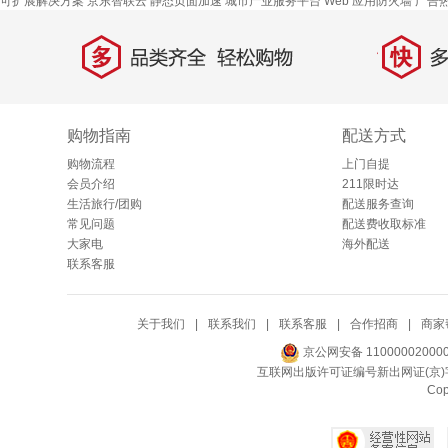
可扩展解决方案
京东智联云
静态页面加速
城市产业服务平台
Web 应用防火墙
广告
多
快
品类齐全，轻松购物
多仓
购物指南
配送方式
购物流程
上门自提
会员介绍
211限时达
生活旅行/团购
配送服务查询
常见问题
配送费收取标准
大家电
海外配送
联系客服
关于我们
|
联系我们
|
联系客服
|
合作招商
|
商家
京公网安备 11000002000
互联网出版许可证编号新出网证(京)字
Co