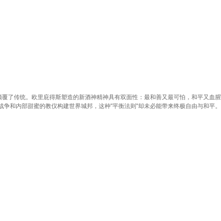
式颠覆了传统。欧里庇得斯塑造的新酒神精神具有双面性：最和善又最可怕，和平又血
战争和内部甜蜜的教仪构建世界城邦，这种"平衡法则"却未必能带来终极自由与和平