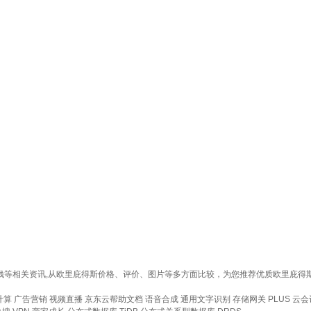
少钱等相关资讯,从欧里庇得斯价格、评价、图片等多方面比较，为您推荐优质欧里庇
计算
广告营销
视频直播
京东云帮助文档
语音合成
通用文字识别
存储网关
PLUS 云