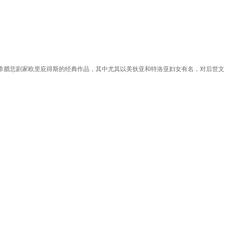
希腊悲剧家欧里庇得斯的经典作品，其中尤其以美狄亚和特洛亚妇女有名，对后世文