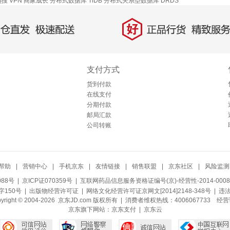
热搜
VPN
商家成长
分布式数据库 TiDB
分布式关系型数据库 DRDS
好
直发，极速配送
正品行货，精致服务
支付方式
货到付款
在线支付
分期付款
邮局汇款
公司转账
帮助
|
营销中心
|
手机京东
|
友情链接
|
销售联盟
|
京东社区
|
风险监测
088号
| 京ICP证070359号 |
互联网药品信息服务资格证编号(京)-经营性-2014-0008
150号 |
出版物经营许可证
|
网络文化经营许可证京网文[2014]2148-348号
| 违
pyright © 2004-2026 京东JD.com 版权所有 | 消费者维权热线：4006067733
经营
京东旗下网站：
京东支付
|
京东云