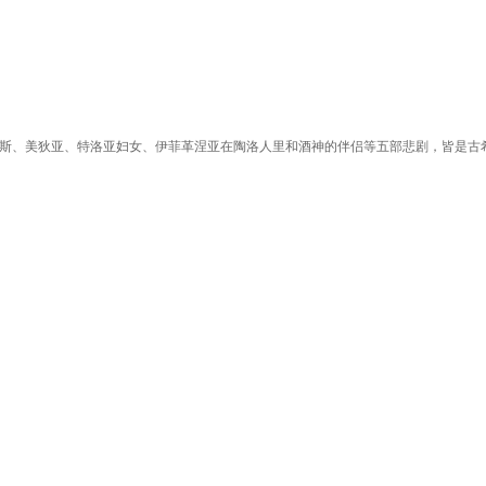
斯、美狄亚、特洛亚妇女、伊菲革涅亚在陶洛人里和酒神的伴侣等五部悲剧，皆是古