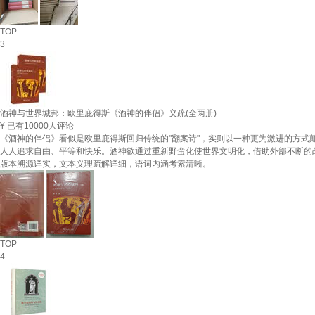
TOP
3
酒神与世界城邦：欧里庇得斯《酒神的伴侣》义疏(全两册)
¥
已有10000人评论
《酒神的伴侣》看似是欧里庇得斯回归传统的"翻案诗"，实则以一种更为激进的方
人人追求自由、平等和快乐。酒神欲通过重新野蛮化使世界文明化，借助外部不断的
版本溯源详实，文本义理疏解详细，语词内涵考索清晰。
TOP
4