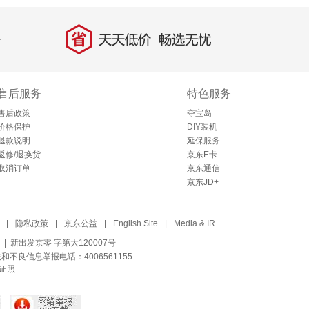
省
天天低价，畅选无忧
售后服务
特色服务
售后政策
夺宝岛
价格保护
DIY装机
退款说明
延保服务
返修/退换货
京东E卡
取消订单
京东通信
京东JD+
|
隐私政策
|
京东公益
|
English Site
|
Media & IR
| 新出发京零 字第大120007号
法和不良信息举报电话：4006561155
证照