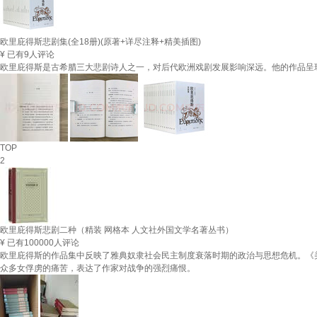
欧里庇得斯悲剧集(全18册)(原著+详尽注释+精美插图)
¥
已有9人评论
欧里庇得斯是古希腊三大悲剧诗人之一，对后代欧洲戏剧发展影响深远。他的作品呈
TOP
2
欧里庇得斯悲剧二种（精装 网格本 人文社外国文学名著丛书）
¥
已有100000人评论
欧里庇得斯的作品集中反映了雅典奴隶社会民主制度衰落时期的政治与思想危机。《
众多女俘虏的痛苦，表达了作家对战争的强烈痛恨。