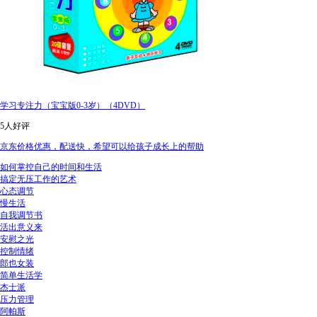
学习专注力（宝宝版0-3岁）（4DVD）
5人好评
京东价格优惠，配送快，希望可以给孩子成长上的帮助
如何掌控自己的时间和生活
搞定无压工作的艺术
心态调节
慢生活
自我调节书
活出意义来
安慰之光
控制情绪
郎也女装
简单生活学
杰士派
压力管理
阿帕斯