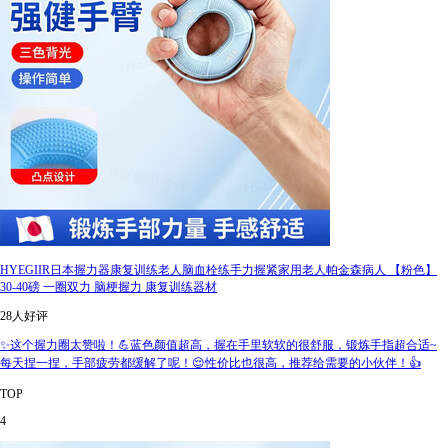
HYEGIIR日本握力器康复训练老人脑血栓练手力握紧家用老人帕金森病人 【粉色】
30-40磅 一圈双力 脑梗握力 康复训练器材
28人好评
✨这个握力圈太赞啦！💪蓝色颜值超高，握在手里软软的很舒服，锻炼手指超合适~
每天捏一捏，手部疲劳都缓解了呢！😌性价比也很高，推荐给需要的小伙伴！👍
TOP
4