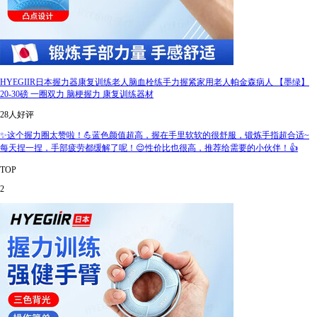
HYEGIIR日本握力器康复训练老人脑血栓练手力握紧家用老人帕金森病人 【墨绿】
20-30磅 一圈双力 脑梗握力 康复训练器材
28人好评
✨这个握力圈太赞啦！💪蓝色颜值超高，握在手里软软的很舒服，锻炼手指超合适~
每天捏一捏，手部疲劳都缓解了呢！😌性价比也很高，推荐给需要的小伙伴！👍
TOP
2