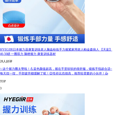
HYEGIIR日本握力器康复训练老人脑血栓练手力握紧家用老人帕金森病人 【天蓝】
40-50磅 一圈双力 脑梗握力 康复训练器材
28人好评
✨这个握力圈太赞啦！💪蓝色颜值超高，握在手里软软的很舒服，锻炼手指超合适~
每天捏一捏，手部疲劳都缓解了呢！😌性价比也很高，推荐给需要的小伙伴！👍
TOP
3