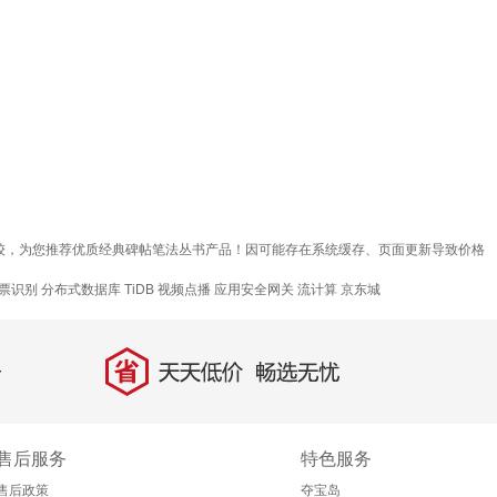
比较，为您推荐优质经典碑帖笔法丛书产品！因可能存在系统缓存、页面更新导致价格
票识别
分布式数据库 TiDB
视频点播
应用安全网关
流计算
京东城
省
天天低价，畅选无忧
售后服务
特色服务
售后政策
夺宝岛