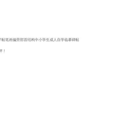
法字帖笔画偏旁部首结构中小学生成人自学临摹碑帖
评！