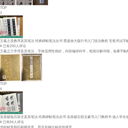
TOP
3
王羲之圣教序及其笔法 经典碑帖笔法丛书 墨迹放大版行书入门技法教程 毛笔书法
¥
已有200人评论
王羲之兰亭序及其笔法，字体适用性很好，内容编排科学，笔画分解详细，临摹字帖
TOP
4
吴昌硕临石鼓文及其笔法 经典碑帖笔法丛书 吴昌硕石鼓文篆书入门教程书 成人学生
¥
已有94人评论
书的材质和印刷都非常，而且价格比标价的便宜。