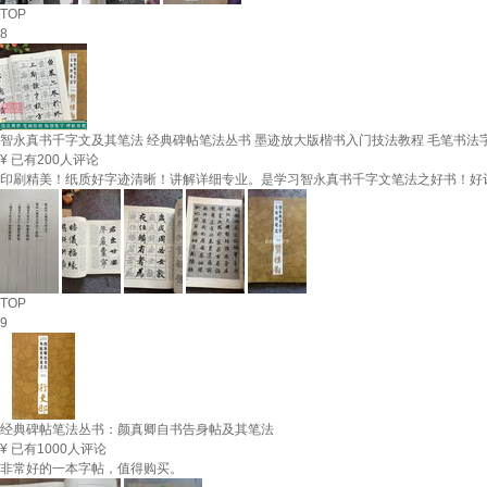
TOP
8
智永真书千字文及其笔法 经典碑帖笔法丛书 墨迹放大版楷书入门技法教程 毛笔书
¥
已有200人评论
印刷精美！纸质好字迹清晰！讲解详细专业。是学习智永真书千字文笔法之好书！好
TOP
9
经典碑帖笔法丛书：颜真卿自书告身帖及其笔法
¥
已有1000人评论
非常好的一本字帖，值得购买。