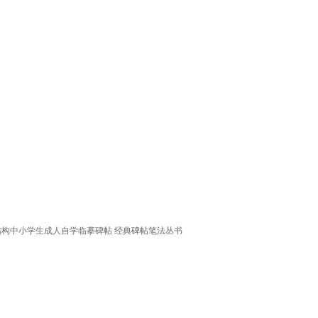
结构中小学生成人自学临摹碑帖 经典碑帖笔法丛书