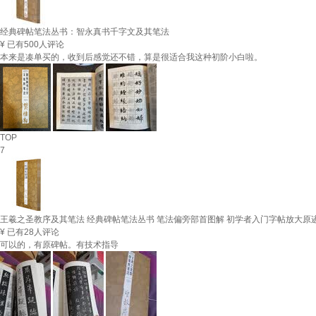
经典碑帖笔法丛书：智永真书千字文及其笔法
¥
已有500人评论
本来是凑单买的，收到后感觉还不错，算是很适合我这种初阶小白啦。
TOP
7
王羲之圣教序及其笔法 经典碑帖笔法丛书 笔法偏旁部首图解 初学者入门字帖放大原
¥
已有28人评论
可以的，有原碑帖。有技术指导