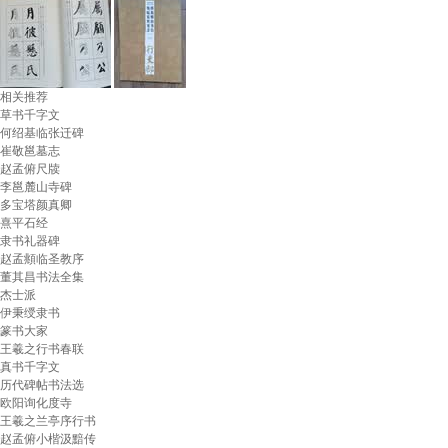
相关推荐
草书千字文
何绍基临张迁碑
崔敬邕墓志
赵孟俯尺牍
李邕麓山寺碑
多宝塔颜真卿
熹平石经
隶书礼器碑
赵孟頫临圣教序
董其昌书法全集
杰士派
伊秉绶隶书
篆书大家
王羲之行书春联
真书千字文
历代碑帖书法选
欧阳询化度寺
王羲之兰亭序行书
赵孟俯小楷汲黯传