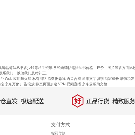
经典碑帖笔法丛书多少钱等相关资讯,从经典碑帖笔法丛书价格、评价、图片等多方面
联系我们，以便我们及时补正。
平台
Web 应用防火墙
私有网络
流数据总线
语音合成
通用文字识别
商家成长
增值税发
监控
京东万象
广告投放
静态页面加速
VPN
视频直播
京东云帮助文档
好
直发，极速配送
正品行货，精致服务
支付方式
货到付款