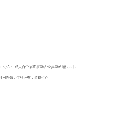
构中小学生成人自学临摹原碑帖 经典碑帖笔法丛书
时用性强，值得拥有，值得推荐。