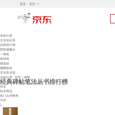
◇
送至：
北京
全部分类
京东知识库
品牌排行榜
普联摄像头
一体机
收纳包
键盘贴
键帽贴纸
京东美术馆
当前位置 :
首页
>
碑帖
经典碑帖笔法丛书排行榜
排名
热卖商品
热门点评晒单
TOP
1