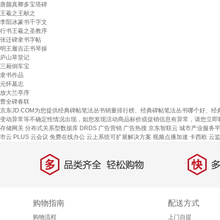
唐颜真卿多宝塔碑
王羲之王献之
李阳冰篆书千字文
行书王羲之圣教序
张迁碑隶书字帖
明王履吉正书琴操
庐山草堂记
三厢倒车宝
隶书作品
元怀墓志
放大兰亭序
曹全碑春联
京东JD.COM为您提供经典碑帖笔法丛书销量排行榜、经典碑帖笔法丛书哪个好、
变动异常等不确定性情况出现，如您发现活动商品标价或促销信息有异常，请您立即
存储网关
分布式关系型数据库 DRDS
广告营销
广告热搜
京东智联云
城市产业服务
市云
PLUS 云会议
免费在线办公
云上系统可扩展解决方案
视频点播加速
卡西欧
云
多
快
品类齐全，轻松购物
多仓
购物指南
配送方式
购物流程
上门自提