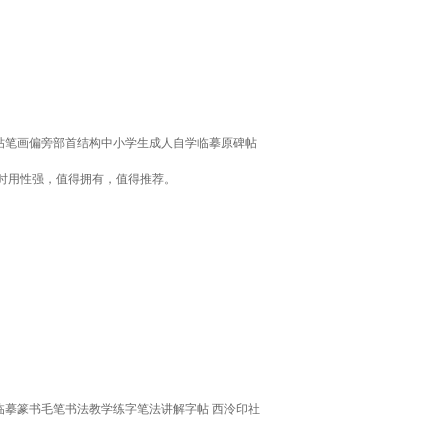
字帖笔画偏旁部首结构中小学生成人自学临摹原碑帖
时用性强，值得拥有，值得推荐。
临摹篆书毛笔书法教学练字笔法讲解字帖 西泠印社