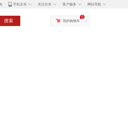
◇
◇
◇
◇
购
手机京东
关注京东
客户服务
网站导航
0
搜索
我的购物车
>