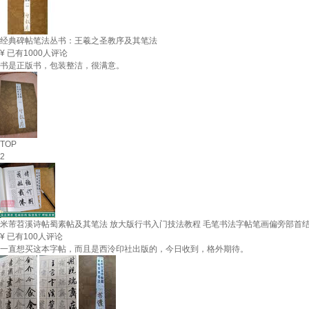
经典碑帖笔法丛书：王羲之圣教序及其笔法
¥
已有1000人评论
书是正版书，包装整洁，很满意。
TOP
2
米芾苕溪诗帖蜀素帖及其笔法 放大版行书入门技法教程 毛笔书法字帖笔画偏旁部首
¥
已有100人评论
一直想买这本字帖，而且是西泠印社出版的，今日收到，格外期待。